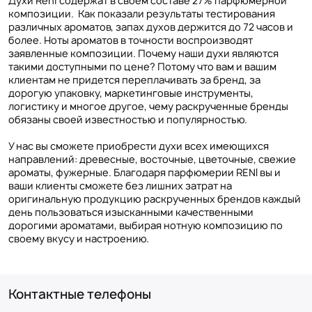
Духи Reni содержат в своем составе 27% парфюмерной
композиции. Как показали результаты тестирования
различных ароматов, запах духов держится до 72 часов и
более. Ноты ароматов в точности воспроизводят
заявленные композиции. Почему наши духи являются
такими доступными по цене? Потому что вам и вашим
клиентам не придется переплачивать за бренд, за
дорогую упаковку, маркетинговые инструменты,
логистику и многое другое, чему раскрученные бренды
обязаны своей известностью и популярностью.
У нас вы сможете приобрести духи всех имеющихся
направлений: древесные, восточные, цветочные, свежие
ароматы, фужерные. Благодаря парфюмерии RENI вы и
ваши клиенты сможете без лишних затрат на
оригинальную продукцию раскрученных брендов каждый
день пользоваться изысканными качественными
дорогими ароматами, выбирая нотную композицию по
своему вкусу и настроению.
Контактные телефоны