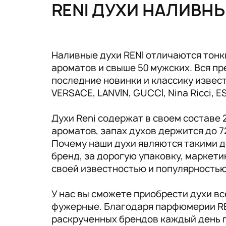
Tовары для маркетплейсов
RENI ДУХИ НАЛИВН
Дезинфекция и стерилизация
Парикмахерские и салоны красоты
Наливные духи RENI отличаются тонк
ароматов и свыше 50 мужских. Вся 
Расходники и хозтовары.
последние новинки и классику известн
VERSACE, LANVIN, GUCCI, Nina Ricci, 
Духи Reni содержат в своем составе
ароматов, запах духов держится до 7
Почему наши духи являются такими д
бренд, за дорогую упаковку, маркет
своей известностью и популярность
У нас вы сможете приобрести духи в
фужерные. Благодаря парфюмерии RE
раскрученных брендов каждый день 