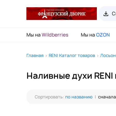
С
Мы на
Wildberries
Мы на
OZON
RENI Каталог товаров
Главная
RENI Каталог товаров
Лосьон
Флаконы для духов RENI
Наливные духи RENI
Органайзеры для пробников
Наборы декоративной косметики
(Подарочный чемодан)
Сортировать:
по названию
|
сначала
Карнавальные маски