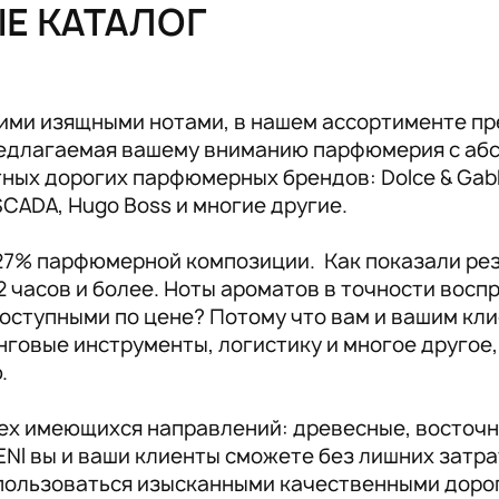
ЫЕ КАТАЛОГ
Аксессуары RENI
19
ими изящными нотами, в нашем ассортименте пр
предлагаемая вашему вниманию парфюмерия с аб
ых дорогих парфюмерных брендов: Dolce & Gabban
ESCADA, Hugo Boss и многие другие.
 27% парфюмерной композиции. Как показали ре
2 часов и более. Ноты ароматов в точности вос
оступными по цене? Потому что вам и вашим кли
инговые инструменты, логистику и многое другое
ю.
сех имеющихся направлений: древесные, восточн
NI вы и ваши клиенты сможете без лишних затр
пользоваться изысканными качественными доро