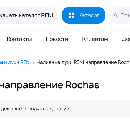
качать каталог RENI
Каталог
Контакты
Новости
Клиентам
До
Лосьоны и духи RENI
451
ы и духи RENI
Наливные духи RENI направление Roch
Духи RENI Joy of Pink Маркировка ЧЗ
16
Аромадиффузор RENI Home
70
 направление Rochas
Масло Reni 50 мл
133
Буклеты и Плакаты RENI
17
 дешевые
|
сначала дорогие
Блоттеры для духов RENI
320
Стикеры для духов RENI
352