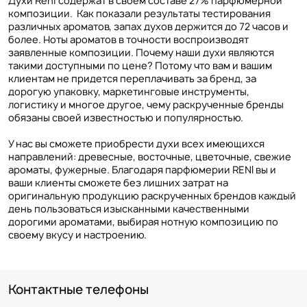
Духи Reni содержат в своем составе 27% парфюмерной
композиции. Как показали результаты тестирования
различных ароматов, запах духов держится до 72 часов и
более. Ноты ароматов в точности воспроизводят
заявленные композиции. Почему наши духи являются
такими доступными по цене? Потому что вам и вашим
клиентам не придется переплачивать за бренд, за
дорогую упаковку, маркетинговые инструменты,
логистику и многое другое, чему раскрученные бренды
обязаны своей известностью и популярностью.
У нас вы сможете приобрести духи всех имеющихся
направлений: древесные, восточные, цветочные, свежие
ароматы, фужерные. Благодаря парфюмерии RENI вы и
ваши клиенты сможете без лишних затрат на
оригинальную продукцию раскрученных брендов каждый
день пользоваться изысканными качественными
дорогими ароматами, выбирая нотную композицию по
своему вкусу и настроению.
Контактные телефоны