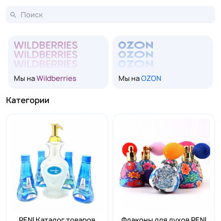
Мы на
Wildberries
Мы на
OZON
Категории
RENI Каталог товаров
Флаконы для духов RENI