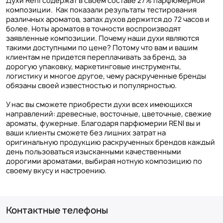
Духи Reni содержат в своем составе 27% парфюмерной
композиции. Как показали результаты тестирования
различных ароматов, запах духов держится до 72 часов и
более. Ноты ароматов в точности воспроизводят
заявленные композиции. Почему наши духи являются
такими доступными по цене? Потому что вам и вашим
клиентам не придется переплачивать за бренд, за
дорогую упаковку, маркетинговые инструменты,
логистику и многое другое, чему раскрученные бренды
обязаны своей известностью и популярностью.
У нас вы сможете приобрести духи всех имеющихся
направлений: древесные, восточные, цветочные, свежие
ароматы, фужерные. Благодаря парфюмерии RENI вы и
ваши клиенты сможете без лишних затрат на
оригинальную продукцию раскрученных брендов каждый
день пользоваться изысканными качественными
дорогими ароматами, выбирая нотную композицию по
своему вкусу и настроению.
Контактные телефоны