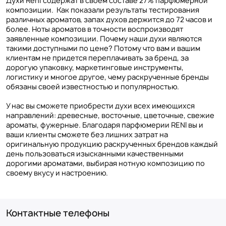
Духи Reni содержат в своем составе 27% парфюмерной
композиции. Как показали результаты тестирования
различных ароматов, запах духов держится до 72 часов и
более. Ноты ароматов в точности воспроизводят
заявленные композиции. Почему наши духи являются
такими доступными по цене? Потому что вам и вашим
клиентам не придется переплачивать за бренд, за
дорогую упаковку, маркетинговые инструменты,
логистику и многое другое, чему раскрученные бренды
обязаны своей известностью и популярностью.
У нас вы сможете приобрести духи всех имеющихся
направлений: древесные, восточные, цветочные, свежие
ароматы, фужерные. Благодаря парфюмерии RENI вы и
ваши клиенты сможете без лишних затрат на
оригинальную продукцию раскрученных брендов каждый
день пользоваться изысканными качественными
дорогими ароматами, выбирая нотную композицию по
своему вкусу и настроению.
Контактные телефоны