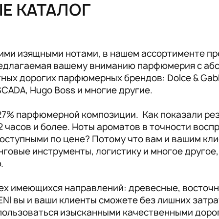
ЫЕ КАТАЛОГ
Аксессуары RENI
19
ими изящными нотами, в нашем ассортименте пр
предлагаемая вашему вниманию парфюмерия с аб
ых дорогих парфюмерных брендов: Dolce & Gabban
ESCADA, Hugo Boss и многие другие.
 27% парфюмерной композиции. Как показали ре
2 часов и более. Ноты ароматов в точности вос
оступными по цене? Потому что вам и вашим кли
инговые инструменты, логистику и многое другое
ю.
сех имеющихся направлений: древесные, восточн
NI вы и ваши клиенты сможете без лишних затр
пользоваться изысканными качественными доро