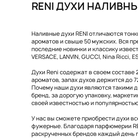
Tовары для маркетплейсов
RENI ДУХИ НАЛИВН
Дезинфекция и стерилизация
Парикмахерские и салоны красоты
Наливные духи RENI отличаются тонк
ароматов и свыше 50 мужских. Вся 
Расходники и хозтовары.
последние новинки и классику известн
VERSACE, LANVIN, GUCCI, Nina Ricci, 
Духи Reni содержат в своем составе
ароматов, запах духов держится до 7
Почему наши духи являются такими д
бренд, за дорогую упаковку, маркет
своей известностью и популярность
У нас вы сможете приобрести духи в
фужерные. Благодаря парфюмерии RE
раскрученных брендов каждый день 