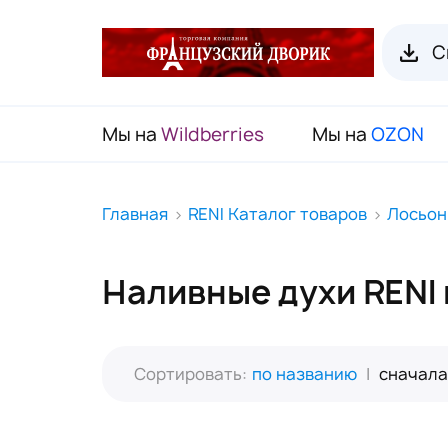
С
Мы на
Wildberries
Мы на
OZON
RENI Каталог товаров
Главная
RENI Каталог товаров
Лосьон
Флаконы для духов RENI
Наливные духи RENI 
Органайзеры для пробников
Наборы декоративной косметики
(Подарочный чемодан)
Сортировать:
по названию
|
сначала
Карнавальные маски