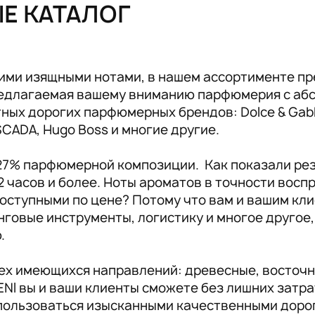
ЫЕ КАТАЛОГ
Аксессуары RENI
19
ими изящными нотами, в нашем ассортименте пр
предлагаемая вашему вниманию парфюмерия с аб
ых дорогих парфюмерных брендов: Dolce & Gabban
ESCADA, Hugo Boss и многие другие.
 27% парфюмерной композиции. Как показали ре
2 часов и более. Ноты ароматов в точности вос
оступными по цене? Потому что вам и вашим кли
инговые инструменты, логистику и многое другое
ю.
сех имеющихся направлений: древесные, восточн
NI вы и ваши клиенты сможете без лишних затр
пользоваться изысканными качественными доро