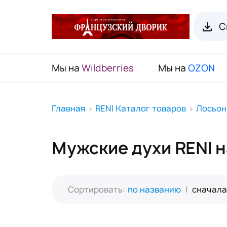
С
Мы на
Wildberries
Мы на
OZON
RENI Каталог товаров
Главная
RENI Каталог товаров
Лосьон
Флаконы для духов RENI
Мужские духи RENI 
Органайзеры для пробников
Наборы декоративной косметики
(Подарочный чемодан)
Сортировать:
по названию
|
сначала
Карнавальные маски