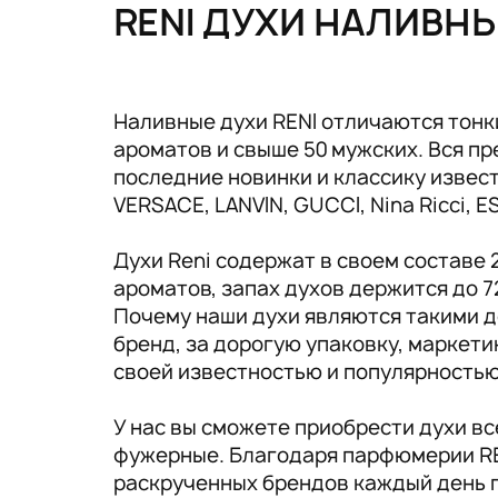
Tовары для маркетплейсов
RENI ДУХИ НАЛИВН
Дезинфекция и стерилизация
Парикмахерские и салоны красоты
Наливные духи RENI отличаются тонк
ароматов и свыше 50 мужских. Вся 
Расходники и хозтовары.
последние новинки и классику известн
VERSACE, LANVIN, GUCCI, Nina Ricci, 
Духи Reni содержат в своем составе
ароматов, запах духов держится до 7
Почему наши духи являются такими д
бренд, за дорогую упаковку, маркет
своей известностью и популярность
У нас вы сможете приобрести духи в
фужерные. Благодаря парфюмерии RE
раскрученных брендов каждый день 