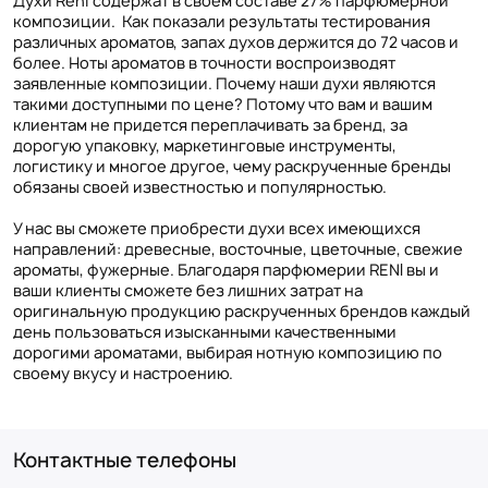
Духи Reni содержат в своем составе 27% парфюмерной
композиции. Как показали результаты тестирования
различных ароматов, запах духов держится до 72 часов и
более. Ноты ароматов в точности воспроизводят
заявленные композиции. Почему наши духи являются
такими доступными по цене? Потому что вам и вашим
клиентам не придется переплачивать за бренд, за
дорогую упаковку, маркетинговые инструменты,
логистику и многое другое, чему раскрученные бренды
обязаны своей известностью и популярностью.
У нас вы сможете приобрести духи всех имеющихся
направлений: древесные, восточные, цветочные, свежие
ароматы, фужерные. Благодаря парфюмерии RENI вы и
ваши клиенты сможете без лишних затрат на
оригинальную продукцию раскрученных брендов каждый
день пользоваться изысканными качественными
дорогими ароматами, выбирая нотную композицию по
своему вкусу и настроению.
Контактные телефоны