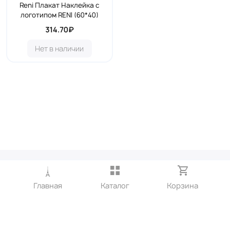
Reni Плакат Наклейка с
логотипом RENI (60*40)
314.70₽
Нет в наличии
Контактные телефоны
8-912-682-15-05 офисный сотовый МТС
Главная
Каталог
Корзина
8-912-65-000-40
Электронная почта:
progress2007@list.ru