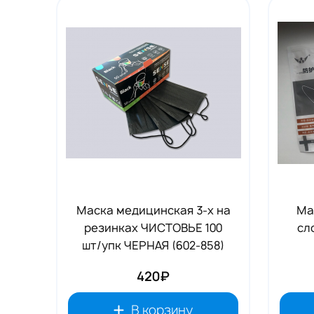
Tовары для маркетплейсов
Дезинфекция и стерилизация
Парикмахерские и салоны красоты
Расходники и хозтовары.
Маска медицинская 3-х на
Ма
резинках ЧИСТОВЬЕ 100
сл
шт/упк ЧЕРНАЯ (602-858)
420₽
В корзину