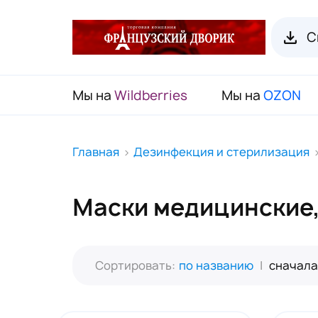
С
Мы на
Wildberries
Мы на
OZON
RENI Каталог товаров
Главная
Дезинфекция и стерилизация
Флаконы для духов RENI
Маски медицинские
Органайзеры для пробников
Наборы декоративной косметики
(Подарочный чемодан)
Сортировать:
по названию
|
сначала
Карнавальные маски