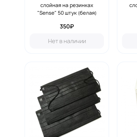
слойная на резинках
сл
"Sense" 50 штук (белая)
350₽
Нет в наличии