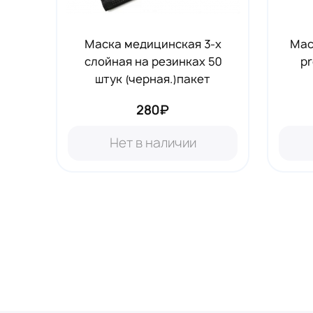
Маска медицинская 3-х
Мас
слойная на резинках 50
pr
штук (черная.)пакет
280₽
Нет в наличии