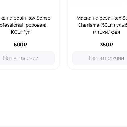
ка на резинках Sense
Маска на резинках S
ofessional (розовая)
Charisma (50шт) улы
100шт/уп
мишки/ фея
600₽
350₽
Нет в наличии
Нет в наличии