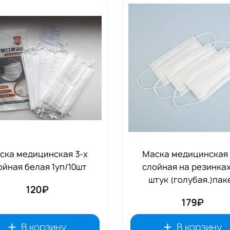
Аксессуары RENI
19
ска медицинская 3-х
Маска медицинская 
ойная белая 1уп/10шт
слойная на резинках
штук (голубая.)пак
120₽
179₽
В корзину
В корзину