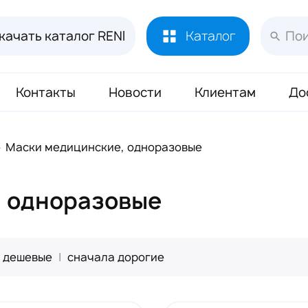
качать каталог RENI
Каталог
Контакты
Новости
Клиентам
До
Лосьоны и духи RENI
451
Маски медицинские, одноразовые
Духи RENI Joy of Pink Маркировка ЧЗ
16
Аромадиффузор RENI Home
70
, одноразовые
Масло Reni 50 мл
133
Буклеты и Плакаты RENI
17
 дешевые
|
сначала дорогие
Блоттеры для духов RENI
320
Стикеры для духов RENI
352