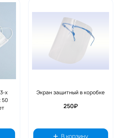
3-х
Экран защитный в коробке
 50
250₽
ет
В корзину