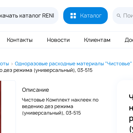
качать каталог RENI
Каталог
Контакты
Новости
Клиентам
До
Лосьоны и духи RENI
451
соты
Одноразовые расходные материалы "Чистовье"
 дез режима (универсальный), 03-515
Духи RENI Joy of Pink Маркировка ЧЗ
16
Аромадиффузор RENI Home
70
Описание
Масло Reni 50 мл
133
Чистовье Комплект наклеек по
Буклеты и Плакаты RENI
17
ведению дез режима
(универсальный), 03-515
Блоттеры для духов RENI
320
Стикеры для духов RENI
352
(