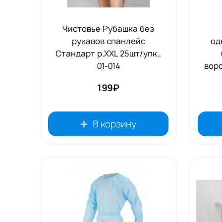
Чистовье Рубашка без
рукавов спанлейс
од
Стандарт р.ХХL 25шт/упк.,
01-014
вор
199₽
В корзину