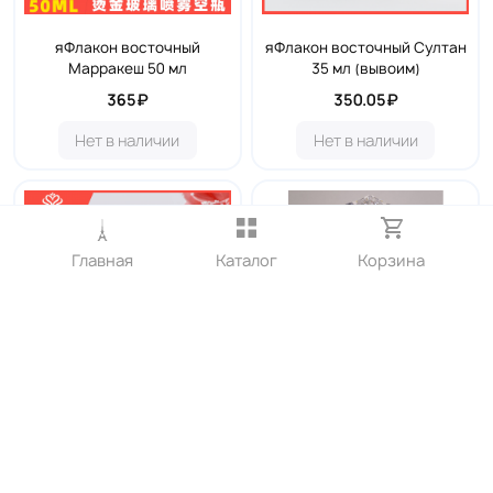
яФлакон восточный
яФлакон восточный Султан
Марракеш 50 мл
35 мл (вывоим)
365₽
350.05₽
Нет в наличии
Нет в наличии
Главная
Каталог
Корзина
яФлакон восточный Тайны
яФлакон восточный
ночи 50 мл (выводим)
Шахеризада 60 мл
350.05₽
354.12₽