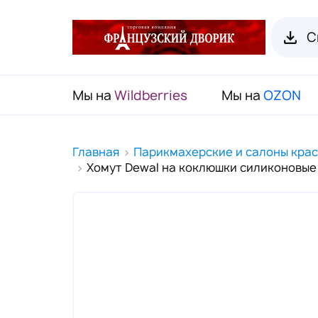
С
Мы на
Wildberries
Мы на
OZON
RENI Каталог товаров
Главная
Парикмахерские и салоны кра
Хомут Dewal на коклюшки силиконовые
Флаконы для духов RENI
Органайзеры для пробников
Наборы декоративной косметики
(Подарочный чемодан)
Карнавальные маски