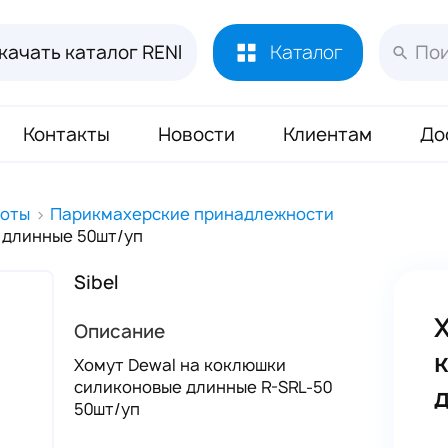
качать каталог RENI
Каталог
Контакты
Новости
Клиентам
До
Лосьоны и духи RENI
451
соты
Парикмахерские принадлежности
 длинные 50шт/уп
Духи RENI Joy of Pink Маркировка ЧЗ
16
Аромадиффузор RENI Home
70
Sibel
Масло Reni 50 мл
133
Описание
Буклеты и Плакаты RENI
17
Хомут Dewal на коклюшки
силиконовые длинные R-SRL-50
Блоттеры для духов RENI
320
50шт/уп
Стикеры для духов RENI
352