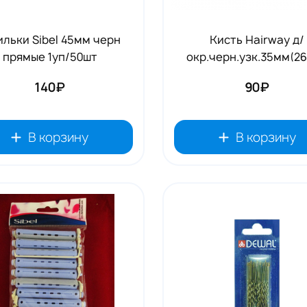
льки Sibel 45мм черн
Кисть Hairway д/
прямые 1уп/50шт
окр.черн.узк.35мм(26
140₽
90₽
В корзину
В корзину