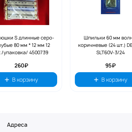
юшки S длинные серо-
Шпильки 60 мм волн
убые 80 мм * 12 мм 12
коричневые (24 шт.) 
./упаковка/ 4500739
SLT60V-3/24
260₽
95₽
В корзину
В корзину
Адреса