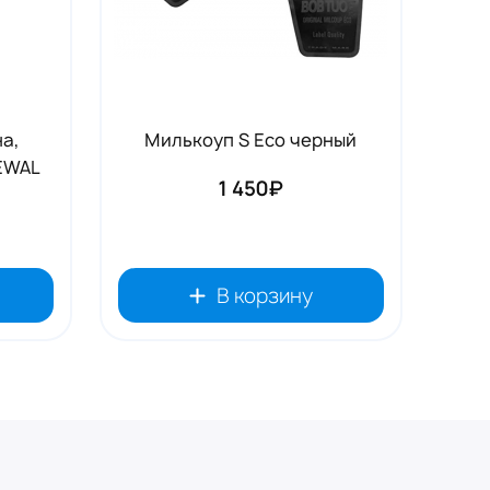
а,
Милькоуп S Eco черный
DEWAL
1 450₽
В корзину