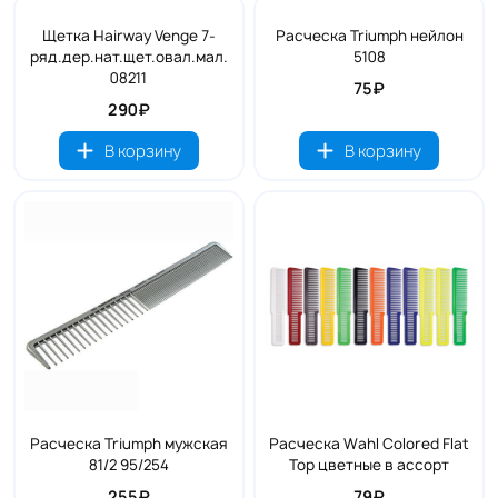
Щетка Hairway Venge 7-
Расческа Triumph нейлон
ряд.дер.нат.щет.овал.мал.
5108
08211
75₽
290₽
В корзину
В корзину
Расческа Triumph мужская
Расческа Wahl Colored Flat
81/2 95/254
Top цветные в ассорт
255₽
79₽