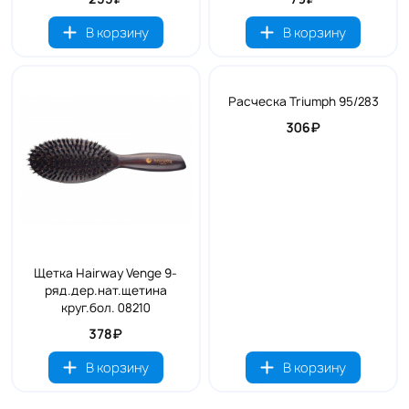
В корзину
В корзину
Расческа Triumph 95/283
306₽
Щетка Hairway Venge 9-
ряд.дер.нат.щетина
круг.бол. 08210
378₽
В корзину
В корзину