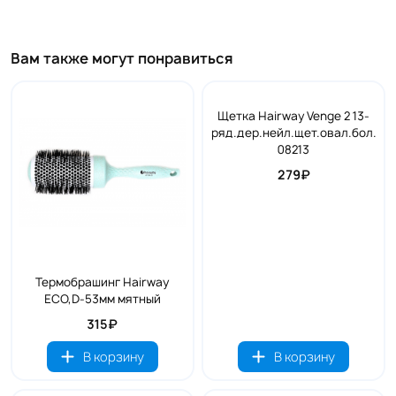
Вам также могут понравиться
Щетка Hairway Venge 2 13-
ряд.дер.нейл.щет.овал.бол.
08213
279₽
Термобрашинг Hairway
ECO,D-53мм мятный
315₽
В корзину
В корзину