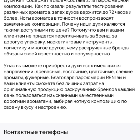
Духи Reni содержат в своем составе 27% парфюмерной
композиции. Как показали результаты тестирования
различных ароматов, запах духов держится до 72 часов и
более. Ноты ароматов в точности воспроизводят
заявленные композиции. Почему наши духи являются
такими доступными по цене? Потому что вам и вашим
клиентам не придется переплачивать за бренд, за
дорогую упаковку, маркетинговые инструменты,
логистику и многое другое, чему раскрученные бренды
обязаны своей известностью и популярностью.
У нас вы сможете приобрести духи всех имеющихся
направлений: древесные, восточные, цветочные, свежие
ароматы, фужерные. Благодаря парфюмерии RENI вы и
ваши клиенты сможете без лишних затрат на
оригинальную продукцию раскрученных брендов каждый
день пользоваться изысканными качественными
дорогими ароматами, выбирая нотную композицию по
своему вкусу и настроению.
Контактные телефоны