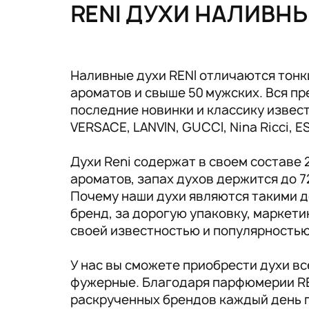
Tовары для маркетплейсов
RENI ДУХИ НАЛИВН
Дезинфекция и стерилизация
Парикмахерские и салоны красоты
Наливные духи RENI отличаются тонк
ароматов и свыше 50 мужских. Вся 
Расходники и хозтовары.
последние новинки и классику известн
VERSACE, LANVIN, GUCCI, Nina Ricci, 
Духи Reni содержат в своем составе
ароматов, запах духов держится до 7
Почему наши духи являются такими д
бренд, за дорогую упаковку, маркет
своей известностью и популярность
У нас вы сможете приобрести духи в
фужерные. Благодаря парфюмерии RE
раскрученных брендов каждый день 