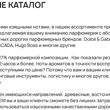
ЫЕ КАТАЛОГ
Аксессуары RENI
19
ими изящными нотами, в нашем ассортименте пр
предлагаемая вашему вниманию парфюмерия с аб
ых дорогих парфюмерных брендов: Dolce & Gabban
ESCADA, Hugo Boss и многие другие.
 27% парфюмерной композиции. Как показали ре
2 часов и более. Ноты ароматов в точности вос
оступными по цене? Потому что вам и вашим кли
инговые инструменты, логистику и многое другое
ю.
сех имеющихся направлений: древесные, восточн
NI вы и ваши клиенты сможете без лишних затр
пользоваться изысканными качественными доро