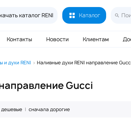
качать каталог RENI
Каталог
Контакты
Новости
Клиентам
До
Лосьоны и духи RENI
451
ы и духи RENI
Наливные духи RENI направление Gucc
Духи RENI Joy of Pink Маркировка ЧЗ
16
Аромадиффузор RENI Home
70
 направление Gucci
Масло Reni 50 мл
133
Буклеты и Плакаты RENI
17
 дешевые
|
сначала дорогие
Блоттеры для духов RENI
320
Стикеры для духов RENI
352