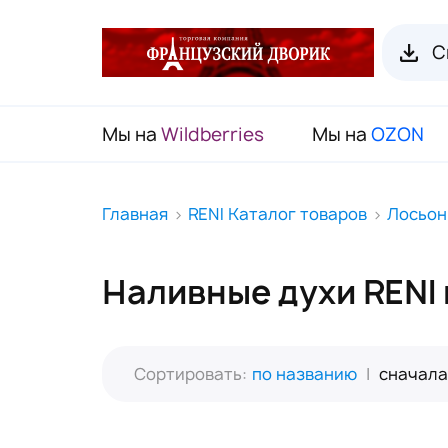
С
Мы на
Wildberries
Мы на
OZON
RENI Каталог товаров
Главная
RENI Каталог товаров
Лосьон
Флаконы для духов RENI
Наливные духи RENI
Органайзеры для пробников
Наборы декоративной косметики
(Подарочный чемодан)
Сортировать:
по названию
|
сначала
Карнавальные маски