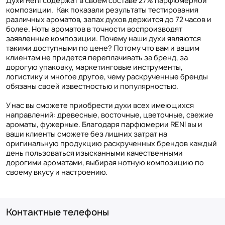
Духи Reni содержат в своем составе 27% парфюмерной
композиции. Как показали результаты тестирования
различных ароматов, запах духов держится до 72 часов и
более. Ноты ароматов в точности воспроизводят
заявленные композиции. Почему наши духи являются
такими доступными по цене? Потому что вам и вашим
клиентам не придется переплачивать за бренд, за
дорогую упаковку, маркетинговые инструменты,
логистику и многое другое, чему раскрученные бренды
обязаны своей известностью и популярностью.
У нас вы сможете приобрести духи всех имеющихся
направлений: древесные, восточные, цветочные, свежие
ароматы, фужерные. Благодаря парфюмерии RENI вы и
ваши клиенты сможете без лишних затрат на
оригинальную продукцию раскрученных брендов каждый
день пользоваться изысканными качественными
дорогими ароматами, выбирая нотную композицию по
своему вкусу и настроению.
Контактные телефоны