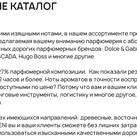
ЫЕ КАТАЛОГ
Аксессуары RENI
19
ими изящными нотами, в нашем ассортименте пр
предлагаемая вашему вниманию парфюмерия с аб
ых дорогих парфюмерных брендов: Dolce & Gabban
ESCADA, Hugo Boss и многие другие.
 27% парфюмерной композиции. Как показали ре
2 часов и более. Ноты ароматов в точности вос
оступными по цене? Потому что вам и вашим кли
инговые инструменты, логистику и многое другое
ю.
сех имеющихся направлений: древесные, восточн
NI вы и ваши клиенты сможете без лишних затр
пользоваться изысканными качественными доро