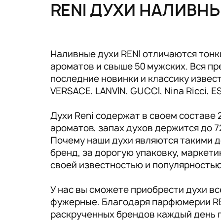
Tовары для маркетплейсов
RENI ДУХИ НАЛИВН
Дезинфекция и стерилизация
Парикмахерские и салоны красоты
Наливные духи RENI отличаются тонк
ароматов и свыше 50 мужских. Вся 
Расходники и хозтовары.
последние новинки и классику известн
VERSACE, LANVIN, GUCCI, Nina Ricci, 
Духи Reni содержат в своем составе
ароматов, запах духов держится до 7
Почему наши духи являются такими д
бренд, за дорогую упаковку, маркет
своей известностью и популярность
У нас вы сможете приобрести духи в
фужерные. Благодаря парфюмерии RE
раскрученных брендов каждый день 