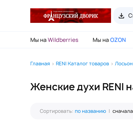
С
Мы на
Wildberries
Мы на
OZON
RENI Каталог товаров
Главная
RENI Каталог товаров
Лосьон
Флаконы для духов RENI
Женские духи RENI 
Органайзеры для пробников
Наборы декоративной косметики
(Подарочный чемодан)
Сортировать:
по названию
|
сначала
Карнавальные маски