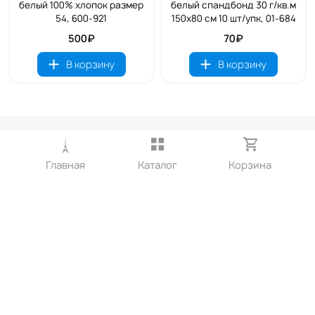
белый 100% хлопок размер
белый спандбонд 30 г/кв.м
54, 600-921
150х80 см 10 шт/упк, 01-684
500₽
70₽
В корзину
В корзину
Контактные телефоны
8-912-682-15-05 офисный сотовый МТС
Главная
Каталог
Корзина
8-912-65-000-40
Электронная почта:
progress2007@list.ru
Адреса
г. Екатеринбург, ул. Черняховского 86/2, этаж 2 офис 317
Время работы: Пн-Пт 08.00-16.30.
Показать на карте
Пользовательское соглашение