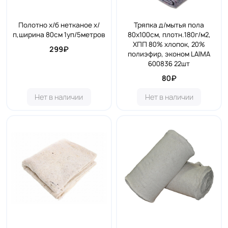
Полотно х/б нетканое х/
Тряпка д/мытья пола
п,ширина 80см 1уп/5метров
80х100см, плотн.180г/м2,
ХПП 80% хлопок, 20%
299₽
полиэфир, эконом LAIMA
600836 22шт
80₽
Нет в наличии
Нет в наличии