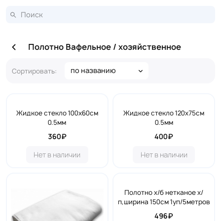
Полотно Вафельное / хозяйственное
по названию
Сортировать:
Жидкое стекло 100х60см
Жидкое стекло 120х75см
0.5мм
0.5мм
360₽
400₽
Нет в наличии
Нет в наличии
Полотно х/б нетканое х/
п,ширина 150см 1уп/5метров
496₽