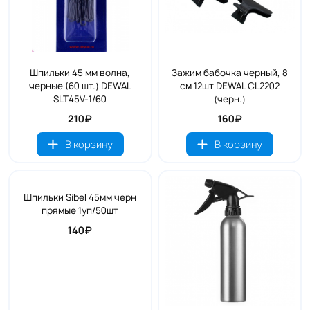
Шпильки 45 мм волна,
Зажим бабочка черный, 8
черные (60 шт.) DEWAL
см 12шт DEWAL CL2202
SLT45V-1/60
(черн.)
210₽
160₽
В корзину
В корзину
Шпильки Sibel 45мм черн
прямые 1уп/50шт
140₽