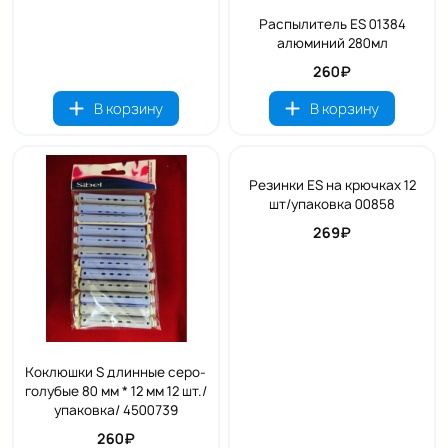
Распылитель ES 01384
алюминий 280мл
260₽
В корзину
В корзину
Резинки ES на крючках 12
шт/упаковка 00858
269₽
Коклюшки S длинные серо-
голубые 80 мм * 12 мм 12 шт./
упаковка/ 4500739
260₽