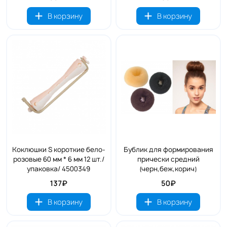
В корзину
В корзину
Коклюшки S короткие бело-
Бублик для формирования
розовые 60 мм * 6 мм 12 шт./
прически средний
упаковка/ 4500349
(черн,беж,корич)
137₽
50₽
В корзину
В корзину