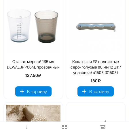
Стакан мерный 135 мл
Коклюшки ES волнистые
DEWAL JPP064L прозрачный
серо-голубые 80 мм 12 шт./
упаковка/ 41503 (01503)
127.50₽
180₽
В корзину
В корзину