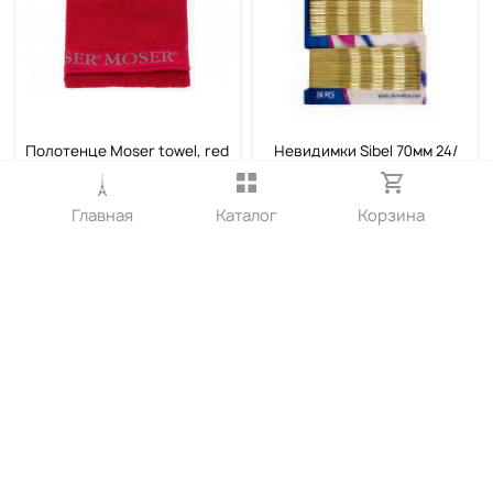
Полотенце Moser towel, red
Невидимки Sibel 70мм 24/
(красное) 0092-6060
уп.блонд.волна
500₽
110₽
Главная
Каталог
Корзина
В корзину
В корзину
Контактные телефоны
8-912-682-15-05 офисный сотовый МТС
8-912-65-000-40
Электронная почта:
progress2007@list.ru