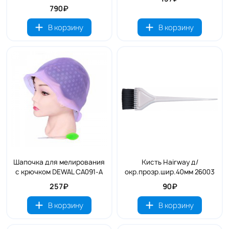
790₽
В корзину
В корзину
Шапочка для мелирования
Кисть Hairway д/
с крючком DEWAL CA091-A
окр.прозр.шир.40мм 26003
257₽
90₽
В корзину
В корзину