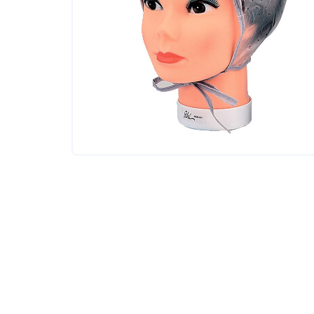
Tовары для маркетплейсов
Дезинфекция и стерилизация
Парикмахерские и салоны красоты
Расходники и хозтовары.