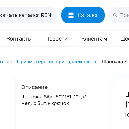
качать каталог RENI
Каталог
Контакты
Новости
Клиентам
До
Лосьоны и духи RENI
451
соты
Парикмахерские принадлежности
Шапочка Sib
Духи RENI Joy of Pink Маркировка ЧЗ
16
Аромадиффузор RENI Home
70
Описание
Масло Reni 50 мл
133
Ш
Шапочка Sibel 5011151 (10) д/
Буклеты и Плакаты RENI
17
(
мелир.5шт.+ крючок
Блоттеры для духов RENI
320
Стикеры для духов RENI
352