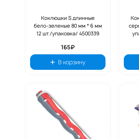
Коклюшки S длинные
Ко
бело-зеленые 80 мм * 6 мм
сер
12 шт./упаковка/ 4500339
уп
165₽
В корзину