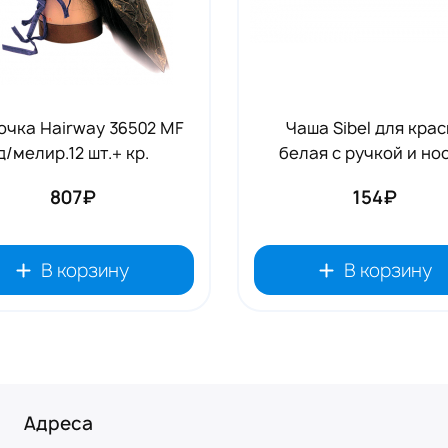
чка Hairway 36502 MF
Чаша Sibel для крас
д/мелир.12 шт.+ кр.
белая с ручкой и но
807₽
154₽
В корзину
В корзину
Адреса