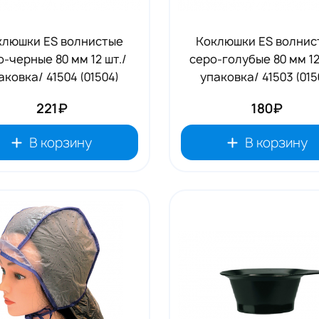
клюшки ES волнистые
Коклюшки ES волнис
о-черные 80 мм 12 шт./
серо-голубые 80 мм 12
аковка/ 41504 (01504)
упаковка/ 41503 (015
221₽
180₽
В корзину
В корзину