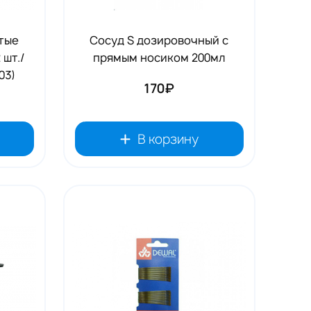
тые
Сосуд S дозировочный с
 шт./
прямым носиком 200мл
03)
170₽
В корзину