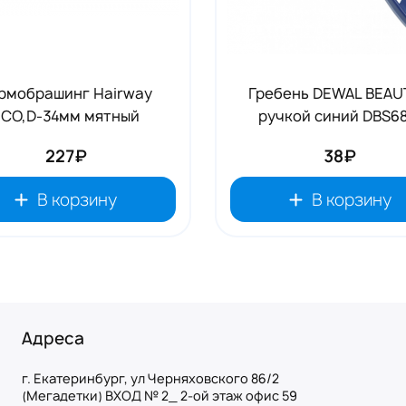
рмобрашинг Hairway
Гребень DEWAL BEAU
ECO,D-34мм мятный
ручкой синий DBS68
227₽
38₽
В корзину
В корзину
Адреса
г. Екатеринбург, ул Черняховского 86/2
(Мегадетки) ВХОД № 2_ 2-ой этаж офис 59