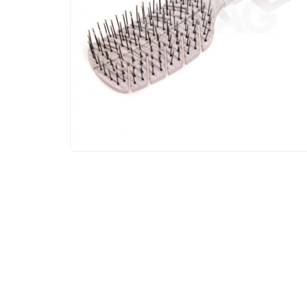
Tовары для маркетплейсов
Дезинфекция и стерилизация
Парикмахерские и салоны красоты
Расходники и хозтовары.