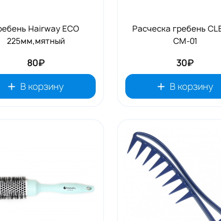
ребень Hairway ECO
Расческа гребень CL
225мм,мятный
CM-01
80₽
30₽
В корзину
В корзину