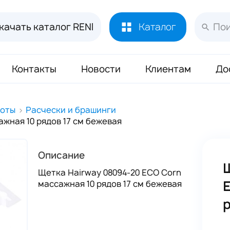
качать каталог RENI
Каталог
Контакты
Новости
Клиентам
До
Лосьоны и духи RENI
451
соты
Расчески и брашинги
жная 10 рядов 17 см бежевая
Духи RENI Joy of Pink Маркировка ЧЗ
16
Аромадиффузор RENI Home
70
Описание
Масло Reni 50 мл
133
Щетка Hairway 08094-20 ECO Corn
Буклеты и Плакаты RENI
17
массажная 10 рядов 17 см бежевая
Блоттеры для духов RENI
320
р
Стикеры для духов RENI
352