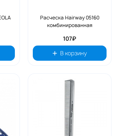
EOLA
Расческа Hairway 05160
комбинированная
107₽
В корзину