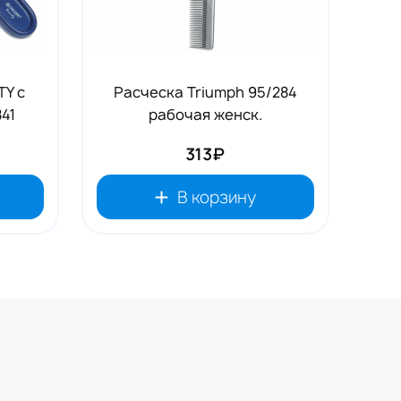
TY с
Расческа Triumph 95/284
41
рабочая женск.
313₽
В корзину