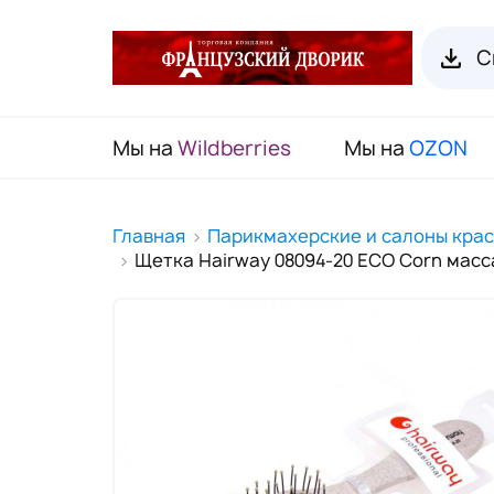
С
Мы на
Wildberries
Мы на
OZON
RENI Каталог товаров
Главная
Парикмахерские и салоны кра
Щетка Hairway 08094-20 ECO Corn масса
Флаконы для духов RENI
Органайзеры для пробников
Наборы декоративной косметики
(Подарочный чемодан)
Карнавальные маски