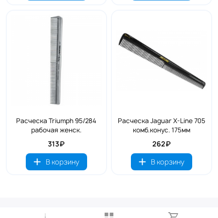
Расческа Triumph 95/284
Расческа Jaguar X-Line 705
рабочая женск.
комб.конус. 175мм
313₽
262₽
В корзину
В корзину
Контактные телефоны