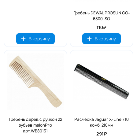
Гребень DEWAL PROSUN CO-
6800-SO
110₽
В корзину
В корзину
Гребень дерев.с ручкой 22
Расческа Jaguar X-Line 710
зубьев melonPro
комб. 210мм
арт.WB80131
291₽