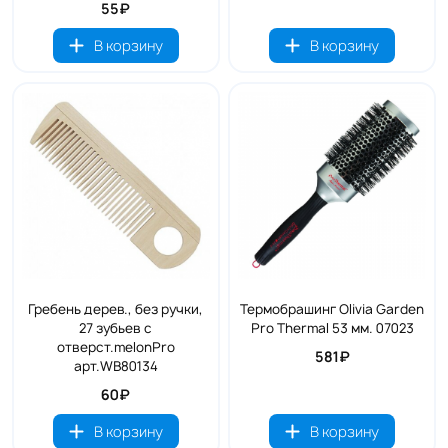
55₽
В корзину
В корзину
Гребень дерев., без ручки,
Термобрашинг Olivia Garden
27 зубьев с
Pro Thermal 53 мм. 07023
отверст.melonPro
581₽
арт.WB80134
60₽
В корзину
В корзину