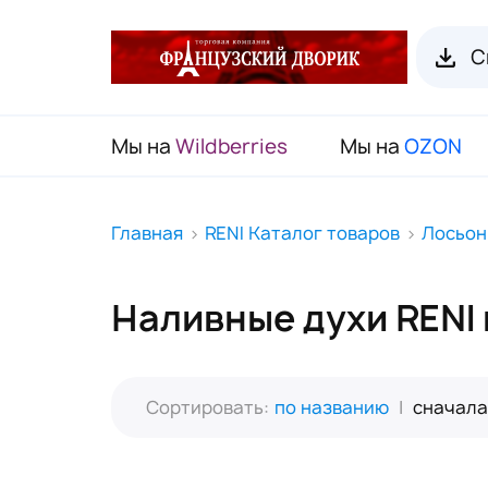
С
Мы на
Wildberries
Мы на
OZON
RENI Каталог товаров
Главная
RENI Каталог товаров
Лосьон
Флаконы для духов RENI
Наливные духи RENI 
Органайзеры для пробников
Наборы декоративной косметики
(Подарочный чемодан)
Сортировать:
по названию
|
сначала
Карнавальные маски