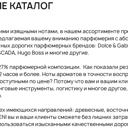
ЫЕ КАТАЛОГ
Аксессуары RENI
19
ими изящными нотами, в нашем ассортименте пр
предлагаемая вашему вниманию парфюмерия с аб
ых дорогих парфюмерных брендов: Dolce & Gabban
ESCADA, Hugo Boss и многие другие.
 27% парфюмерной композиции. Как показали ре
2 часов и более. Ноты ароматов в точности вос
оступными по цене? Потому что вам и вашим кли
инговые инструменты, логистику и многое другое
ю.
сех имеющихся направлений: древесные, восточн
NI вы и ваши клиенты сможете без лишних затр
пользоваться изысканными качественными доро