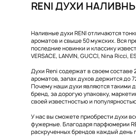
Tовары для маркетплейсов
RENI ДУХИ НАЛИВН
Дезинфекция и стерилизация
Парикмахерские и салоны красоты
Наливные духи RENI отличаются тонк
ароматов и свыше 50 мужских. Вся 
Расходники и хозтовары.
последние новинки и классику известн
VERSACE, LANVIN, GUCCI, Nina Ricci, 
Духи Reni содержат в своем составе
ароматов, запах духов держится до 7
Почему наши духи являются такими д
бренд, за дорогую упаковку, маркет
своей известностью и популярность
У нас вы сможете приобрести духи в
фужерные. Благодаря парфюмерии RE
раскрученных брендов каждый день 