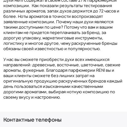
Духи Reni содержат в своем составе 27% парфюмерной
композиции. Как показали результаты тестирования
различных ароматов, запах духов держится до 72 часов и
более. Ноты ароматов в точности воспроизводят
заявленные композиции. Почему наши духи являются
такими доступными по цене? Потому что вам и вашим
клиентам не придется переплачивать за бренд, за
дорогую упаковку, маркетинговые инструменты,
логистику и многое другое, чему раскрученные бренды
обязаны своей известностью и популярностью.
У нас вы сможете приобрести духи всех имеющихся
направлений: древесные, восточные, цветочные, свежие
ароматы, фужерные. Благодаря парфюмерии RENI вы и
ваши клиенты сможете без лишних затрат на
оригинальную продукцию раскрученных брендов каждый
день пользоваться изысканными качественными
дорогими ароматами, выбирая нотную композицию по
своему вкусу и настроению.
Контактные телефоны