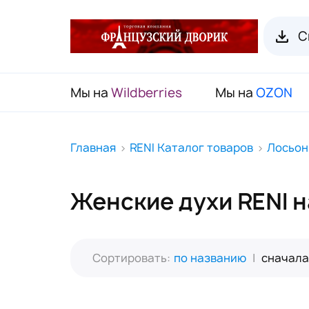
С
Мы на
Wildberries
Мы на
OZON
RENI Каталог товаров
Главная
RENI Каталог товаров
Лосьон
Флаконы для духов RENI
Женские духи RENI 
Органайзеры для пробников
Наборы декоративной косметики
(Подарочный чемодан)
Сортировать:
по названию
|
сначала
Карнавальные маски