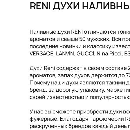
Tовары для маркетплейсов
RENI ДУХИ НАЛИВН
Дезинфекция и стерилизация
Парикмахерские и салоны красоты
Наливные духи RENI отличаются тонк
ароматов и свыше 50 мужских. Вся 
Расходники и хозтовары.
последние новинки и классику известн
VERSACE, LANVIN, GUCCI, Nina Ricci, 
Духи Reni содержат в своем составе
ароматов, запах духов держится до 7
Почему наши духи являются такими д
бренд, за дорогую упаковку, маркет
своей известностью и популярность
У нас вы сможете приобрести духи в
фужерные. Благодаря парфюмерии RE
раскрученных брендов каждый день 