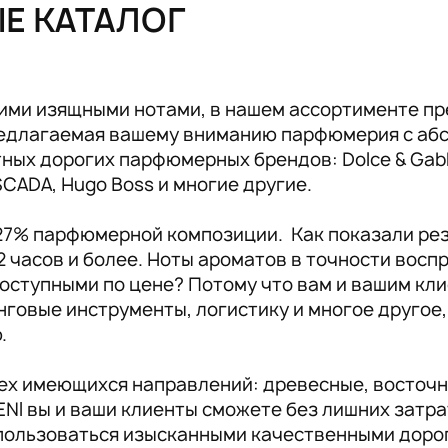
ЫЕ КАТАЛОГ
Аксессуары RENI
19
ими изящными нотами, в нашем ассортименте пр
предлагаемая вашему вниманию парфюмерия с аб
ых дорогих парфюмерных брендов: Dolce & Gabban
ESCADA, Hugo Boss и многие другие.
 27% парфюмерной композиции. Как показали ре
2 часов и более. Ноты ароматов в точности вос
оступными по цене? Потому что вам и вашим кли
инговые инструменты, логистику и многое другое
ю.
сех имеющихся направлений: древесные, восточн
NI вы и ваши клиенты сможете без лишних затр
пользоваться изысканными качественными доро