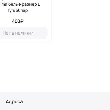
aima белые размер L
1уп/50пар
400₽
Нет в наличии
Адреса