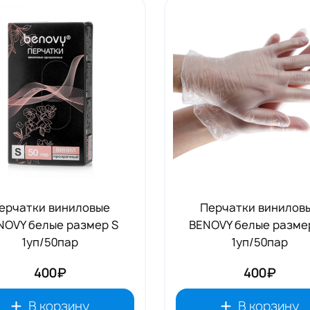
Аксессуары RENI
19
ерчатки виниловые
Перчатки винилов
NOVY белые размер S
BENOVY белые разме
1уп/50пар
1уп/50пар
400₽
400₽
В корзину
В корзину