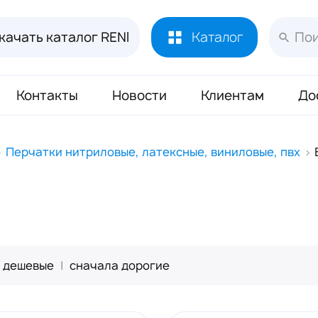
качать каталог RENI
Каталог
Контакты
Новости
Клиентам
До
Лосьоны и духи RENI
451
Перчатки нитриловые, латексные, виниловые, пвх
Духи RENI Joy of Pink Маркировка ЧЗ
16
Аромадиффузор RENI Home
70
Масло Reni 50 мл
133
Буклеты и Плакаты RENI
17
 дешевые
|
сначала дорогие
Блоттеры для духов RENI
320
Стикеры для духов RENI
352