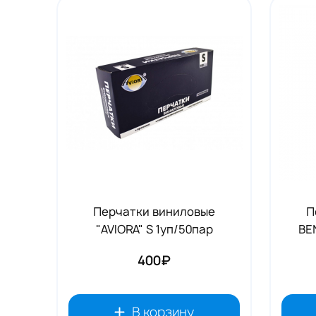
Tовары для маркетплейсов
Дезинфекция и стерилизация
Парикмахерские и салоны красоты
Расходники и хозтовары.
Перчатки виниловые
П
"AVIORA" S 1уп/50пар
BE
400₽
В корзину