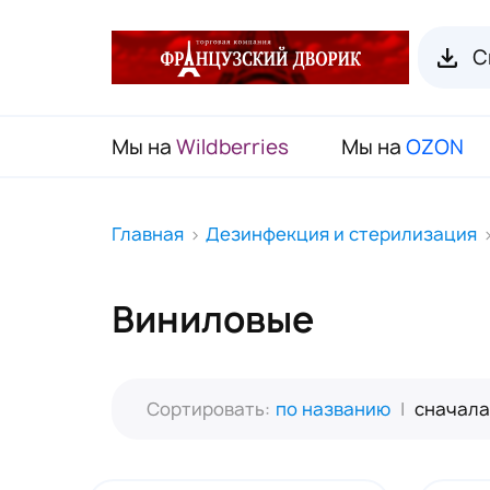
С
Мы на
Wildberries
Мы на
OZON
RENI Каталог товаров
Главная
Дезинфекция и стерилизация
Флаконы для духов RENI
Виниловые
Органайзеры для пробников
Наборы декоративной косметики
(Подарочный чемодан)
Сортировать:
по названию
|
сначала
Карнавальные маски