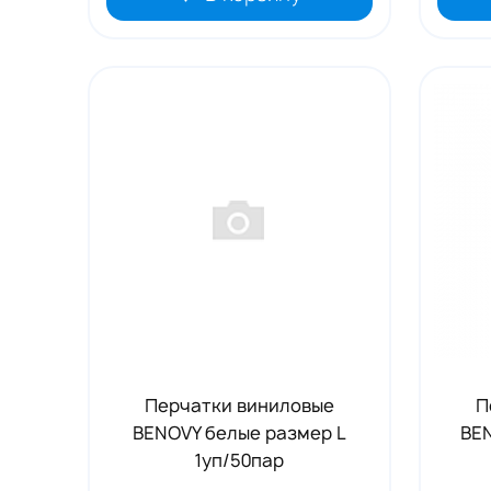
Перчатки виниловые
П
BENOVY белые размер L
BE
1уп/50пар