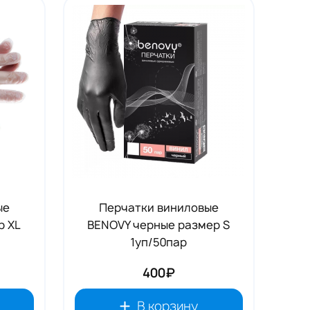
ые
Перчатки виниловые
р XL
BENOVY черные размер S
1уп/50пар
400₽
В корзину