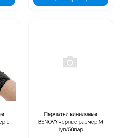
ые
Перчатки виниловые
ер L
BENOVY черные размер M
1уп/50пар