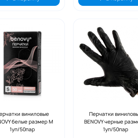
ерчатки виниловые
Перчатки винилов
NOVY белые размер M
BENOVY черные разм
1уп/50пар
1уп/50пар