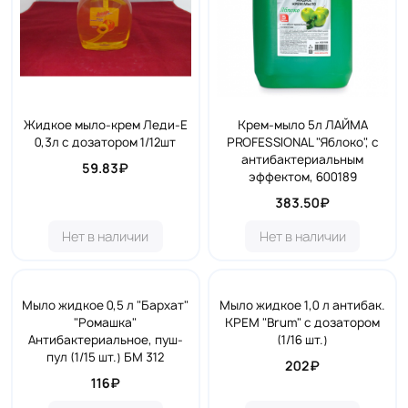
Жидкое мыло-крем Леди-Е
Крем-мыло 5л ЛАЙМА
0,3л с дозатором 1/12шт
PROFESSIONAL "Яблоко", с
антибактериальным
59.83₽
эффектом, 600189
383.50₽
Нет в наличии
Нет в наличии
Мыло жидкое 0,5 л "Бархат"
Мыло жидкое 1,0 л антибак.
"Ромашка"
КРЕМ "Brum" с дозатором
Антибактериальное, пуш-
(1/16 шт.)
пул (1/15 шт.) БМ 312
202₽
116₽