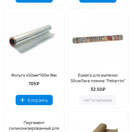
Фольга 450мм*100м 9мк
Бумага для выпечки
30см/5м в пленке "Pekarrini"
705₽
32.50₽
В корзину
Нет в наличии
Пергамент
силиконизированный для