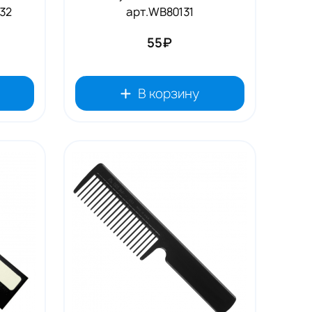
32
арт.WB80131
55₽
В корзину