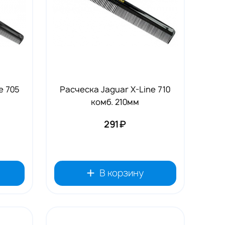
e 705
Расческа Jaguar X-Line 710
м
комб. 210мм
291₽
В корзину