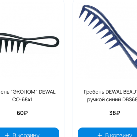
Аксессуары RENI
19
бень "ЭКОНОМ" DEWAL
Гребень DEWAL BEAU
CO-6841
ручкой синий DBS68
60₽
38₽
В корзину
В корзину