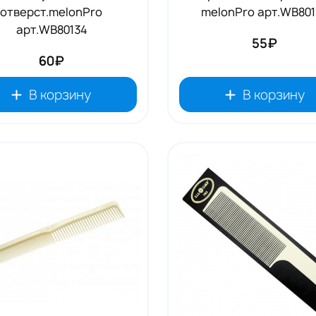
отверст.melonPro
melonPro арт.WB801
арт.WB80134
55₽
60₽
В корзину
В корзину