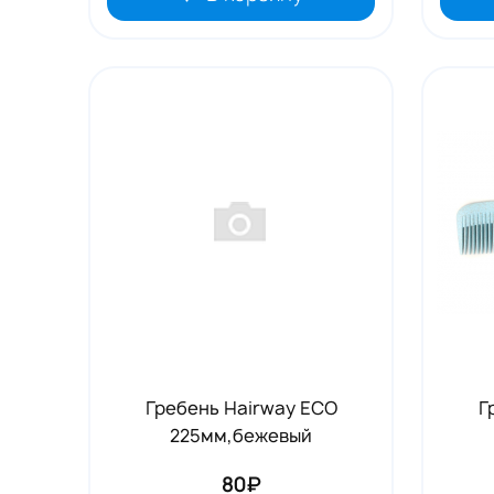
Гребень Hairway ECO
Г
225мм,бежевый
80₽