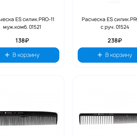
ческа ES силик.PRO-11
Расческа ES силик.PR
муж.комб. 01521
с руч. 01524
138₽
238₽
В корзину
В корзину