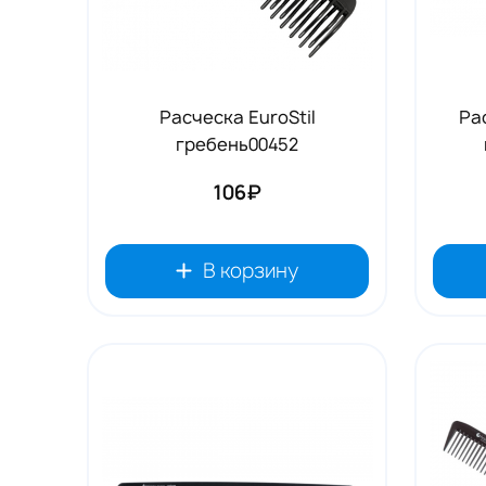
Расческа EuroStil
Ра
гребень00452
106₽
В корзину