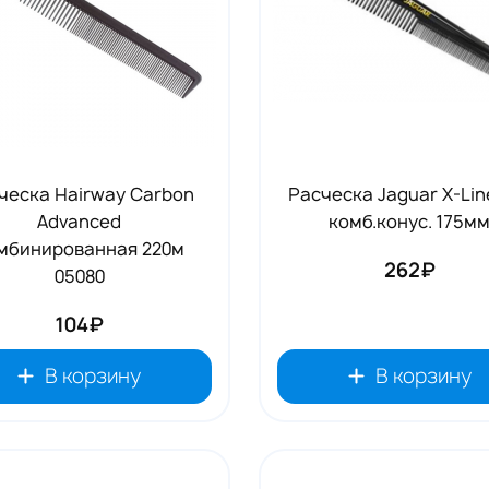
ческа Hairway Carbon
Расческа Jaguar X-Lin
Advanced
комб.конус. 175м
мбинированная 220м
262₽
05080
104₽
В корзину
В корзину