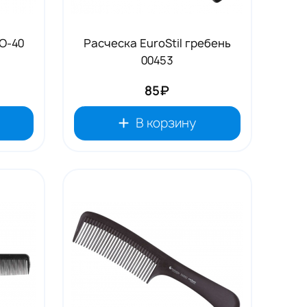
O-40
Расческа EuroStil гребень
00453
85₽
В корзину