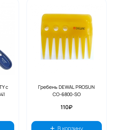
TY с
Гребень DEWAL PROSUN
41
CO-6800-SO
110₽
В корзину