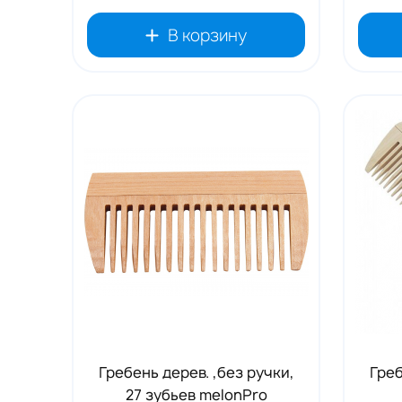
В корзину
Гребень дерев. ,без ручки,
Греб
27 зубьев melonPro