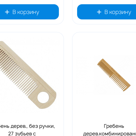
В корзину
В корзину
ень дерев., без ручки,
Гребень
27 зубьев с
дерев.комбинирован