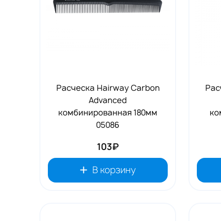
Расческа Hairway Carbon
Рас
Advanced
комбинированная 180мм
ко
05086
103₽
В корзину