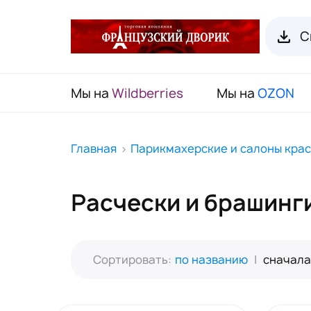
С
Мы на
Wildberries
Мы на
OZON
RENI Каталог товаров
Главная
Парикмахерские и салоны кра
Флаконы для духов RENI
Расчески и брашинг
Органайзеры для пробников
Наборы декоративной косметики
(Подарочный чемодан)
Сортировать:
по названию
|
сначала
Карнавальные маски