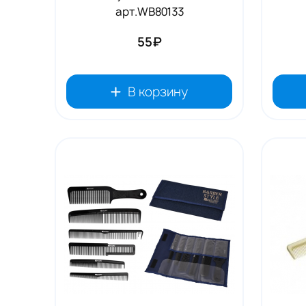
арт.WB80133
55₽
В корзину