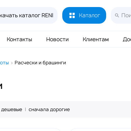
качать каталог RENI
Каталог
Контакты
Новости
Клиентам
До
Лосьоны и духи RENI
451
соты
Расчески и брашинги
Духи RENI Joy of Pink Маркировка ЧЗ
16
Аромадиффузор RENI Home
70
и
Масло Reni 50 мл
133
Буклеты и Плакаты RENI
17
 дешевые
|
сначала дорогие
Блоттеры для духов RENI
320
Стикеры для духов RENI
352