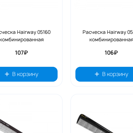
сческа Hairway 05160
Расческа Hairway 05
комбинированная
комбинированна
107₽
106₽
В корзину
В корзину