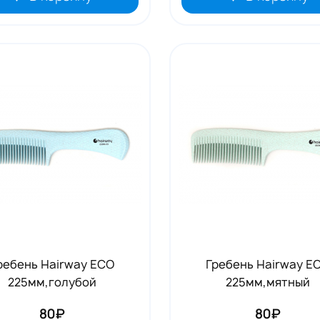
ребень Hairway ECO
Гребень Hairway E
225мм,голубой
225мм,мятный
80₽
80₽