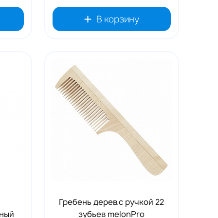
В корзину
Гребень дерев.с ручкой 22
ный
зубьев melonPro