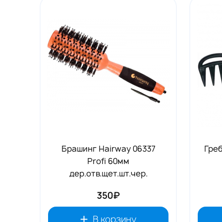
Tовары для маркетплейсов
Дезинфекция и стерилизация
Парикмахерские и салоны красоты
Расходники и хозтовары.
Брашинг Hairway 06337
Гре
Profi 60мм
дер.отв.щет.шт.чер.
350₽
В корзину