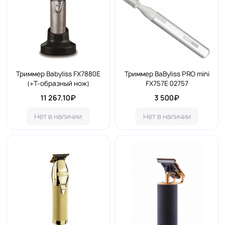
Триммер Babyliss FX7880E
Триммер BaByliss PRO mini
(+Т-образный нож)
FX757E 02757
11 267.10₽
3 500₽
Нет в наличии
Нет в наличии