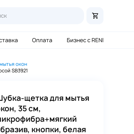
ставка
Оплата
Бизнес с RENI
мытья окон
осой SB3921
Шубка-щетка для мытья
кон, 35 см,
микрофибра+мягкий
бразив, кнопки, белая