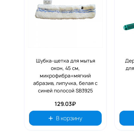
Шубка-щетка для мытья
Дер
окон, 45 см,
для
микрофибра+мягкий
абразив, липучка, белая с
синей полосой SB3925
129.03₽
В корзину