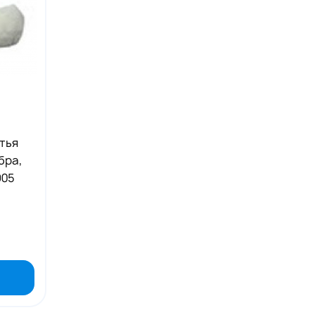
тья
бра,
905