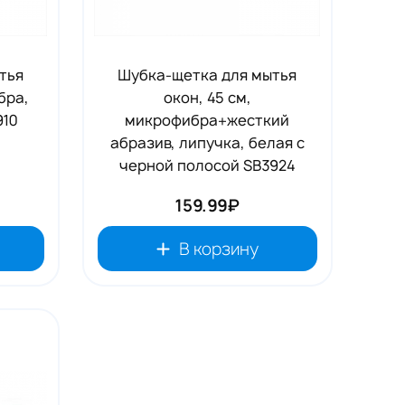
тья
Шубка-щетка для мытья
бра,
окон, 45 см,
910
микрофибра+жесткий
абразив, липучка, белая с
черной полосой SB3924
159.99₽
В корзину