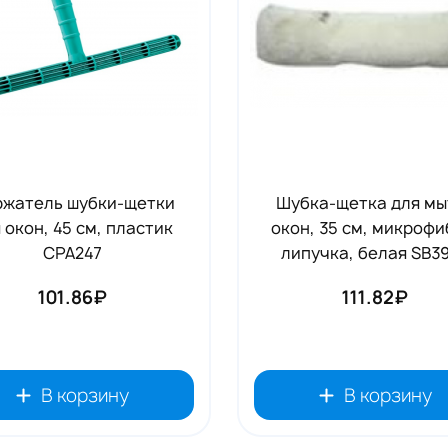
жатель шубки-щетки
Шубка-щетка для мы
 окон, 45 см, пластик
окон, 35 см, микрофи
CPA247
липучка, белая SB3
101.86₽
111.82₽
В корзину
В корзину