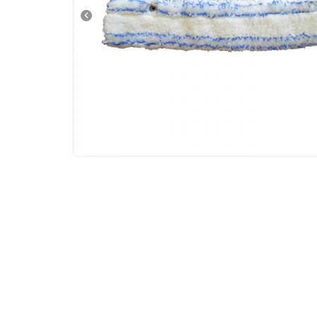
Tовары для маркетплейсов
Дезинфекция и стерилизация
Парикмахерские и салоны красоты
Расходники и хозтовары.