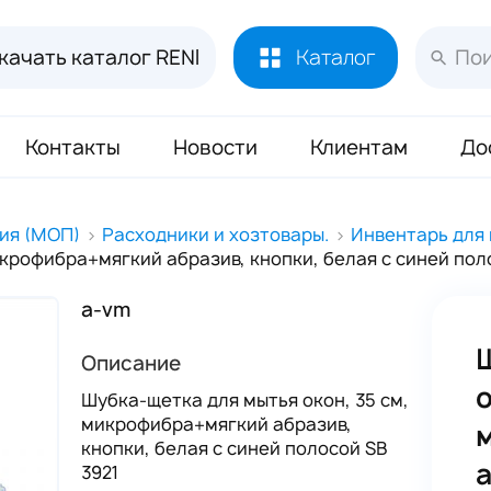
качать каталог RENI
Каталог
Контакты
Новости
Клиентам
До
Лосьоны и духи RENI
451
ия (МОП)
Расходники и хозтовары.
Инвентарь для 
икрофибра+мягкий абразив, кнопки, белая с синей пол
Духи RENI Joy of Pink Маркировка ЧЗ
16
Аромадиффузор RENI Home
70
a-vm
Масло Reni 50 мл
133
Описание
Буклеты и Плакаты RENI
17
о
Шубка-щетка для мытья окон, 35 см,
микрофибра+мягкий абразив,
Блоттеры для духов RENI
320
кнопки, белая с синей полосой SB
Стикеры для духов RENI
352
а
3921