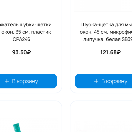
жатель шубки-щетки
Шубка-щетка для мы
 окон, 35 см, пластик
окон, 45 см, микрофи
CPA246
липучка, белая SB3
93.50₽
121.68₽
В корзину
В корзину