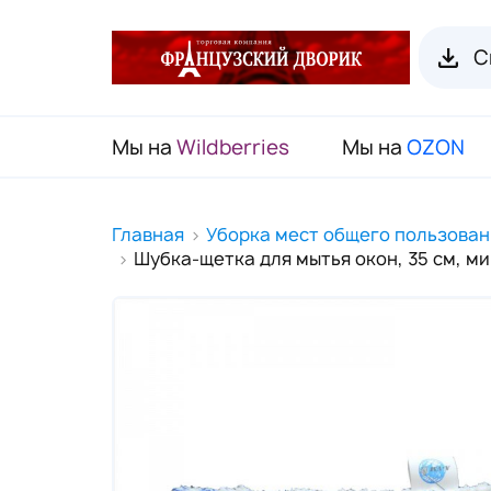
С
Мы на
Wildberries
Мы на
OZON
RENI Каталог товаров
Главная
Уборка мест общего пользован
Шубка-щетка для мытья окон, 35 см, м
Флаконы для духов RENI
Органайзеры для пробников
Наборы декоративной косметики
(Подарочный чемодан)
Карнавальные маски