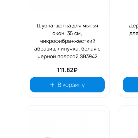
Шубка-щетка для мытья
Дер
окон, 35 см,
для
микрофибра+жесткий
абразив, липучка, белая с
черной полосой SB3942
111.82₽
В корзину