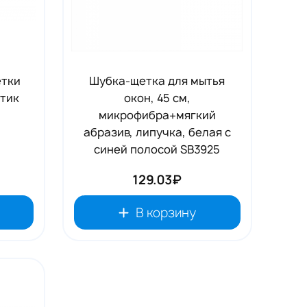
етки
Шубка-щетка для мытья
стик
окон, 45 см,
микрофибра+мягкий
абразив, липучка, белая с
синей полосой SB3925
129.03₽
В корзину