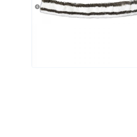
Tовары для маркетплейсов
Дезинфекция и стерилизация
Парикмахерские и салоны красоты
Расходники и хозтовары.