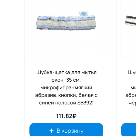
Шубка-щетка для мытья
Шу
окон, 35 см,
микрофибра+мягкий
м
абразив, кнопки, белая с
абра
синей полосой SB3921
че
111.82₽
В корзину