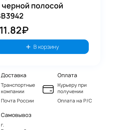
с черной полосой
SB3942
111.82₽
В корзину
Доставка
Оплата
Транспортные
Курьеру при
компании
получении
Почта России
Оплата на Р/C
Самовывоз
г.