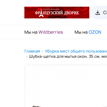
С
Мы на
Wildberries
Мы на
OZON
RENI Каталог товаров
Главная
Уборка мест общего пользован
Шубка-щетка для мытья окон, 35 см, м
Флаконы для духов RENI
Органайзеры для пробников
Наборы декоративной косметики
(Подарочный чемодан)
Карнавальные маски