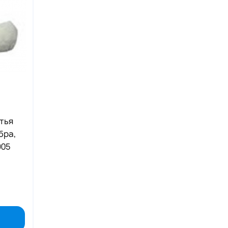
тья
бра,
905