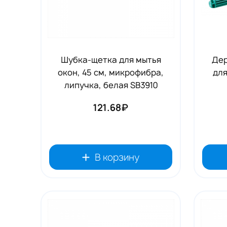
Шубка-щетка для мытья
Дер
окон, 45 см, микрофибра,
для
липучка, белая SB3910
121.68₽
В корзину