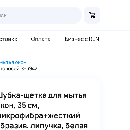
ставка
Оплата
Бизнес с RENI
мытья окон
 полосой SB3942
Шубка-щетка для мытья
кон, 35 см,
микрофибра+жесткий
бразив, липучка, белая