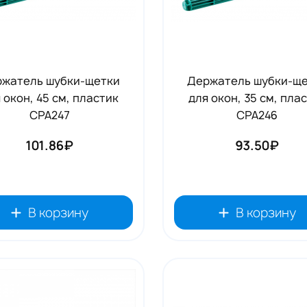
жатель шубки-щетки
Держатель шубки-щ
 окон, 45 см, пластик
для окон, 35 см, пла
CPA247
CPA246
101.86₽
93.50₽
В корзину
В корзину