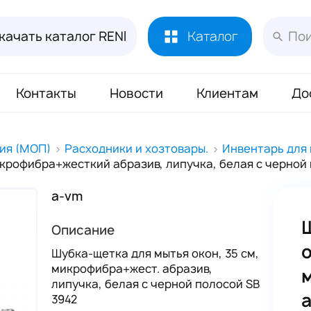
качать каталог RENI
Каталог
Контакты
Новости
Клиентам
До
Лосьоны и духи RENI
451
ия (МОП)
Расходники и хозтовары.
Инвентарь для 
икрофибра+жесткий абразив, липучка, белая с черной
Духи RENI Joy of Pink Маркировка ЧЗ
16
Аромадиффузор RENI Home
70
a-vm
Масло Reni 50 мл
133
Описание
Буклеты и Плакаты RENI
17
о
Шубка-щетка для мытья окон, 35 см,
микрофибра+жест. абразив,
Блоттеры для духов RENI
320
липучка, белая с черной полосой SB
Стикеры для духов RENI
352
а
3942