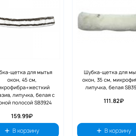
бка-щетка для мытья
Шубка-щетка для мы
окон, 45 см,
окон, 35 см, микрофи
икрофибра+жесткий
липучка, белая SB3
зив, липучка, белая с
111.82₽
рной полосой SB3924
159.99₽
В корзину
В корзину