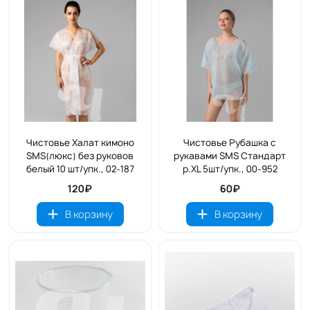
Чистовье Халат кимоно
Чистовье Рубашка с
SMS(люкс) без руковов
рукавами SMS Стандарт
белый 10 шт/упк., 02-187
р.ХL 5шт/упк., 00-952
120₽
60₽
В корзину
В корзину