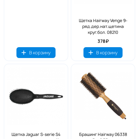
Щетка Hairway Venge 9-
ряд.дер.нат.щетина
круг.бол. 08210
378₽
В корзину
В корзину
Щетка Jaguar S-serie S4
Брашинг Hairway 06338