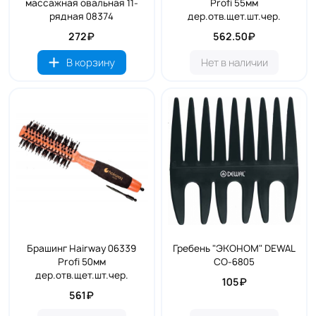
массажная овальная 11-
Profi 55мм
рядная 08374
дер.отв.щет.шт.чер.
272₽
562.50₽
В корзину
Нет в наличии
Брашинг Hairway 06339
Гребень "ЭКОНОМ" DEWAL
Profi 50мм
CO-6805
дер.отв.щет.шт.чер.
105₽
561₽