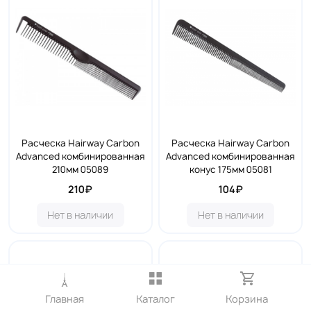
Расческа Hairway Carbon
Расческа Hairway Carbon
Advanced комбинированная
Advanced комбинированная
210мм 05089
конус 175мм 05081
210₽
104₽
Нет в наличии
Нет в наличии
Расческа Hairway
Расческа HERCULES SL6 TR
Excellence пласт хвост 205
силик.женская раб.
мм 05487
Главная
Каталог
Корзина
919.50₽