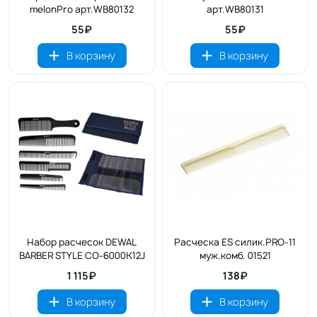
melonPro арт.WB80132
арт.WB80131
55₽
55₽
В корзину
В корзину
Набор расчесок DEWAL
Расческа ES силик.PRO-11
BARBER STYLE CO-6000K12J
муж.комб. 01521
1 115₽
138₽
В корзину
В корзину