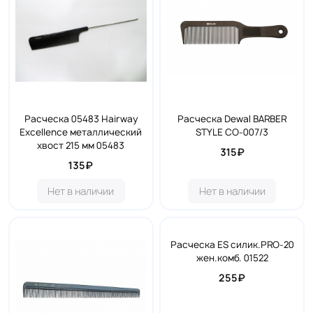
Расческа 05483 Hairway
Расческа Dewal BARBER
Excellence металлический
STYLE CO-007/3
хвост 215 мм 05483
315₽
135₽
Нет в наличии
Нет в наличии
Расческа ES силик.PRO-20
жен.комб. 01522
255₽