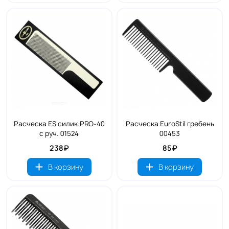
Расческа ES силик.PRO-40
Расческа EuroStil гребень
с руч. 01524
00453
238₽
85₽
В корзину
В корзину