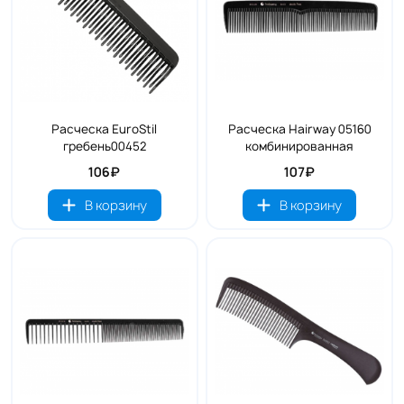
Расческа EuroStil
Расческа Hairway 05160
гребень00452
комбинированная
106₽
107₽
В корзину
В корзину