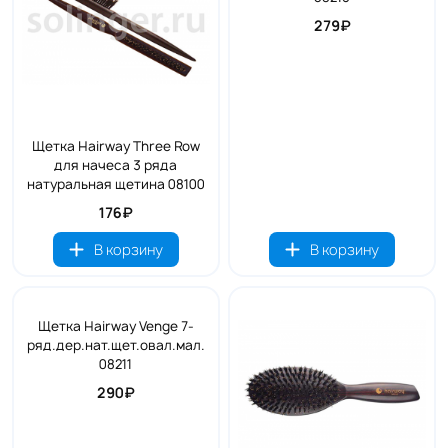
279₽
Щетка Hairway Three Row
для начеса 3 ряда
натуральная щетина 08100
176₽
В корзину
В корзину
Щетка Hairway Venge 7-
ряд.дер.нат.щет.овал.мал.
08211
290₽