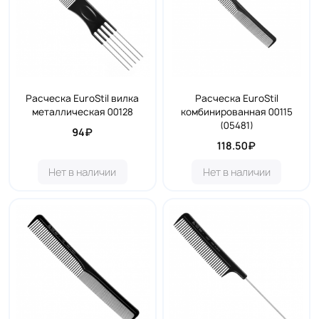
Расческа EuroStil вилка
Расческа EuroStil
металлическая 00128
комбинированная 00115
(05481)
94₽
118.50₽
Нет в наличии
Нет в наличии