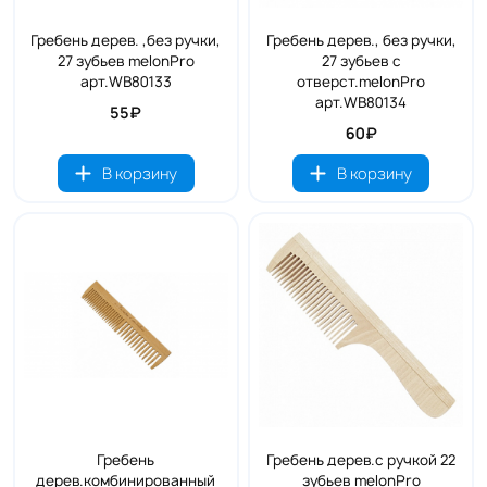
Гребень дерев. ,без ручки,
Гребень дерев., без ручки,
27 зубьев melonPro
27 зубьев с
арт.WB80133
отверст.melonPro
арт.WB80134
55₽
60₽
В корзину
В корзину
Гребень
Гребень дерев.с ручкой 22
дерев.комбинированный
зубьев melonPro