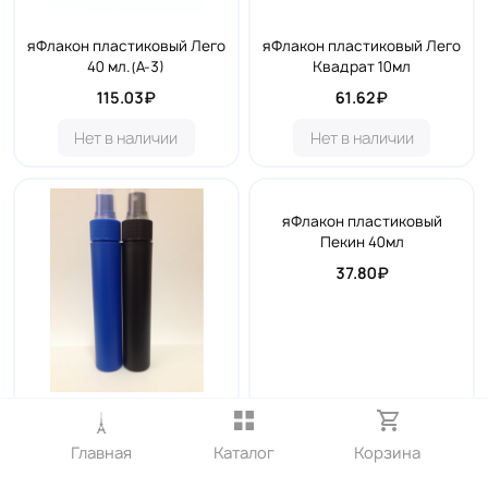
яФлакон пластиковый Лего
яФлакон пластиковый Лего
40 мл.(А-3)
Квадрат 10мл
115.03₽
61.62₽
Нет в наличии
Нет в наличии
яФлакон пластиковый
Пекин 40мл
37.80₽
яФлакон пластиковый
Матовый 40мл
Главная
Каталог
Корзина
69.02₽