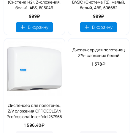
(Система H2), Z-сложения,
BASIC (Система T2), малый,
белый, ABS, 605049
белый, ABS, 606682
999₽
999₽
В корзину
В корзину
Диспенсер для полотенец
Z/V- сложения белый
1 378₽
Диспенсер для полотенец
Z/V сложения OFFICECLEAN
Professional Interfold 257965
1 596.40₽