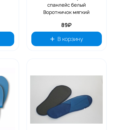
спанлейс белый
Воротничок мягкий
89₽
В корзину