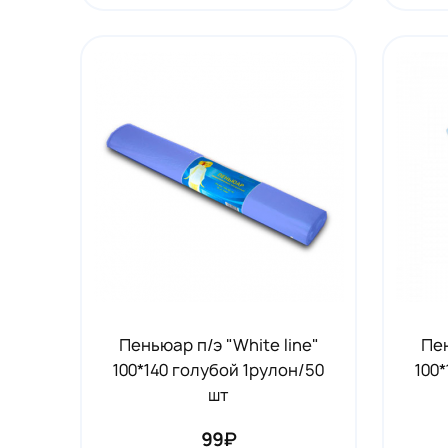
Пеньюар п/э "White line"
Пен
100*140 голубой 1рулон/50
100
шт
99₽