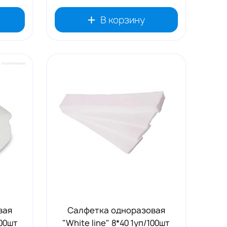
В корзину
вая
Салфетка одноразовая
100шт
"White line" 8*40 1уп/100шт