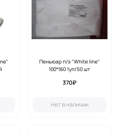
ine"
Пеньюар п/э "White line"
й
100*160 1уп/50 шт
370₽
Нет в наличии