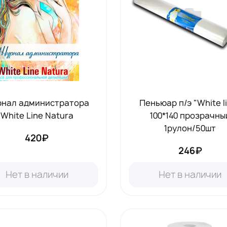
нал администратора
Пеньюар п/э "White l
White Line Natura
100*140 прозрачны
1рулон/50шт
420₽
246₽
Нет в наличии
Нет в наличии