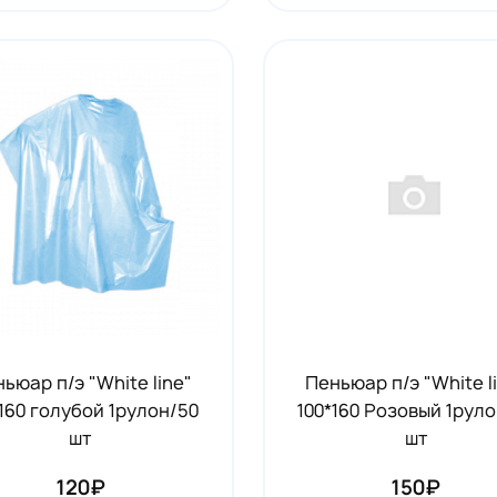
ьюар п/э "White line"
Пеньюар п/э "White l
*160 голубой 1рулон/50
100*160 Розовый 1рул
шт
шт
120₽
150₽