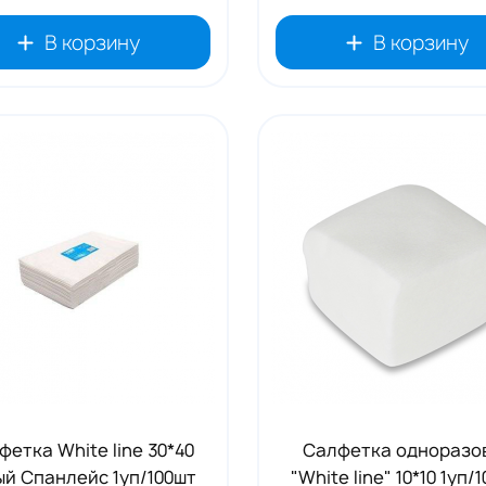
В корзину
В корзину
фетка White line 30*40
Салфетка одноразо
ый Спанлейс 1уп/100шт
"White line" 10*10 1уп/