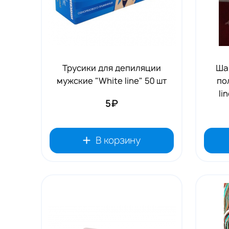
Трусики для депиляции
Ша
мужские "White line" 50 шт
по
li
5₽
В корзину