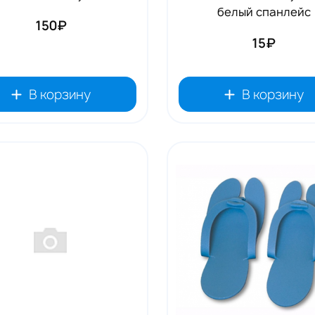
белый спанлейс
150₽
15₽
В корзину
В корзину