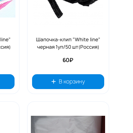
line"
Шапочка-клип "White line"
ссия)
черная 1уп/50 шт(Россия)
60₽
В корзину