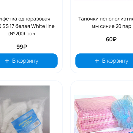
лфетка одноразовая
Тапочки пенополиэти
0 SS 17 белая White line
мм синие 20 пар
(№200) рол
60₽
99₽
В корзину
В корзину