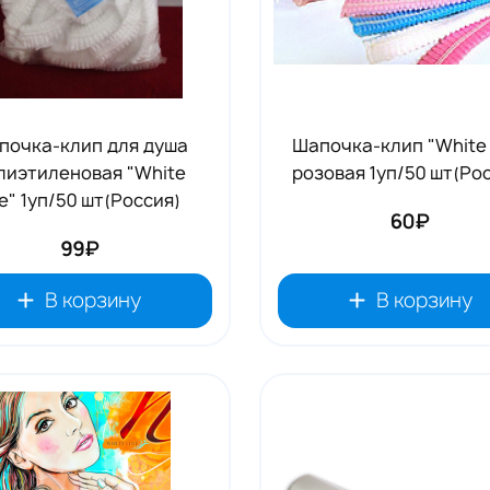
почка-клип для душа
Шапочка-клип "White 
лиэтиленовая "White
розовая 1уп/50 шт(Ро
ne" 1уп/50 шт(Россия)
60₽
99₽
В корзину
В корзину