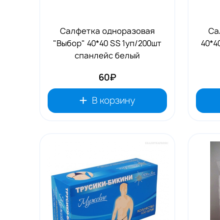
Салфетка одноразовая
Са
"Выбор" 40*40 SS 1уп/200шт
40*4
спанлейс белый
60₽
В корзину