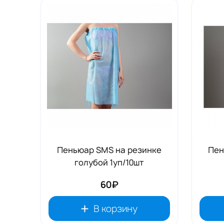
Tовары для маркетплейсов
Дезинфекция и стерилизация
Парикмахерские и салоны красоты
Расходники и хозтовары.
Пеньюар SMS на резинке
Пен
голубой 1уп/10шт
60₽
В корзину