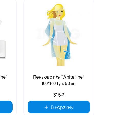
ine"
Пеньюар п/э "White line"
100*140 1уп/50 шт
315₽
В корзину