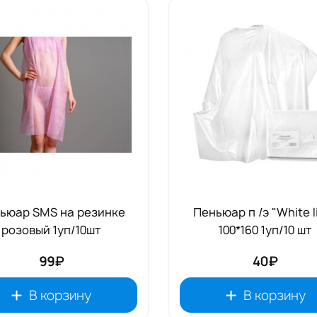
Аксессуары RENI
19
ьюар SMS на резинке
Пеньюар п /э "White l
розовый 1уп/10шт
100*160 1уп/10 шт
99₽
40₽
В корзину
В корзину