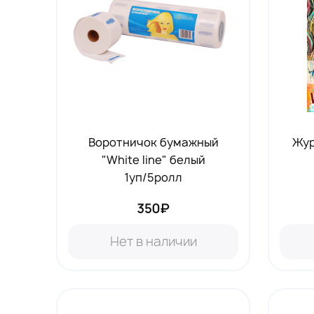
Воротничок бумажный
Жур
"White line" белый
1уп/5ролл
350₽
Нет в наличии