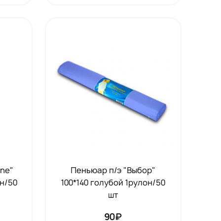
ine"
Пеньюар п/э "Выбор"
он/50
100*140 голубой 1рулон/50
шт
90₽