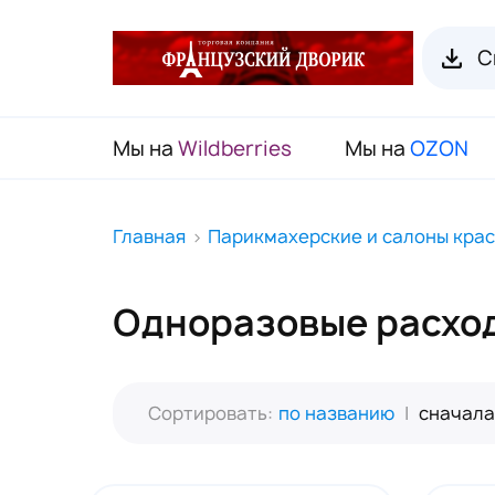
С
Мы на
Wildberries
Мы на
OZON
RENI Каталог товаров
Главная
Парикмахерские и салоны кра
Флаконы для духов RENI
Одноразовые расхо
Органайзеры для пробников
Наборы декоративной косметики
(Подарочный чемодан)
Сортировать:
по названию
|
сначала
Карнавальные маски