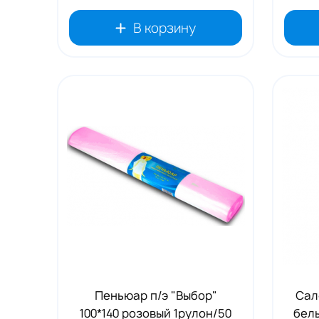
В корзину
Пеньюар п/э "Выбор"
Сал
100*140 розовый 1рулон/50
бел