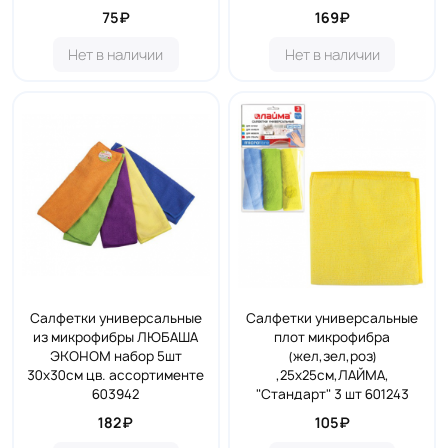
75₽
169₽
Нет в наличии
Нет в наличии
Салфетки универсальные
Салфетки универсальные
из микрофибры ЛЮБАША
плот микрофибра
ЭКОНОМ набор 5шт
(жел,зел,роз)
30х30см цв. ассортименте
,25х25см,ЛАЙМА,
603942
"Стандарт" 3 шт 601243
182₽
105₽