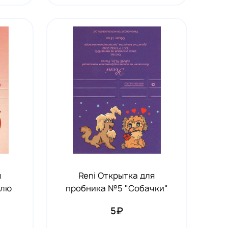
я
Reni Открытка для
блю
пробника №5 "Собачки"
5₽