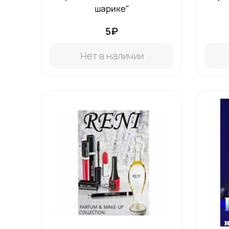
шарике"
5₽
Нет в наличии