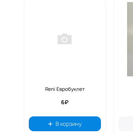
Tовары для маркетплейсов
Дезинфекция и стерилизация
Парикмахерские и салоны красоты
Расходники и хозтовары.
Reni Евробуклет
6₽
В корзину