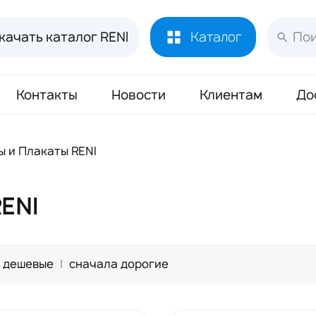
качать каталог RENI
Каталог
Контакты
Новости
Клиентам
До
Лосьоны и духи RENI
451
ы и Плакаты RENI
Духи RENI Joy of Pink Маркировка ЧЗ
16
Аромадиффузор RENI Home
70
ENI
Масло Reni 50 мл
133
Буклеты и Плакаты RENI
17
 дешевые
|
сначала дорогие
Блоттеры для духов RENI
320
Стикеры для духов RENI
352