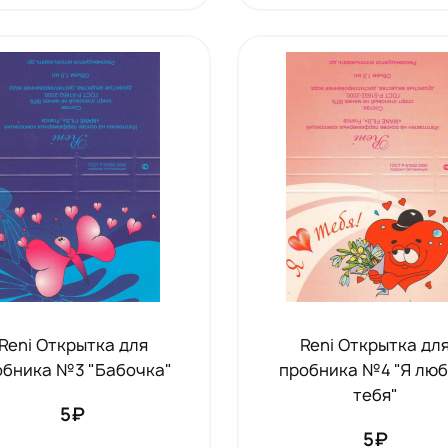
Reni Открытка для
Reni Открытка дл
обника №3 "Бабочка"
пробника №4 "Я лю
тебя"
5₽
5₽