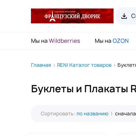
С
Мы на
Wildberries
Мы на
OZON
RENI Каталог товаров
Главная
RENI Каталог товаров
Буклет
Флаконы для духов RENI
Буклеты и Плакаты R
Органайзеры для пробников
Наборы декоративной косметики
(Подарочный чемодан)
Сортировать:
по названию
|
сначала
Карнавальные маски