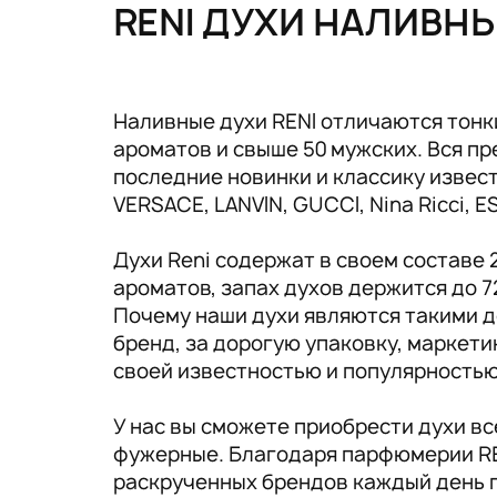
Tовары для маркетплейсов
RENI ДУХИ НАЛИВН
Дезинфекция и стерилизация
Парикмахерские и салоны красоты
Наливные духи RENI отличаются тонк
ароматов и свыше 50 мужских. Вся 
Расходники и хозтовары.
последние новинки и классику известн
VERSACE, LANVIN, GUCCI, Nina Ricci, 
Духи Reni содержат в своем составе
ароматов, запах духов держится до 7
Почему наши духи являются такими д
бренд, за дорогую упаковку, маркет
своей известностью и популярность
У нас вы сможете приобрести духи в
фужерные. Благодаря парфюмерии RE
раскрученных брендов каждый день 