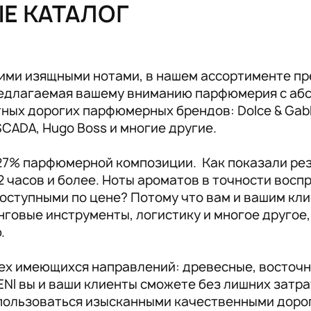
ЫЕ КАТАЛОГ
Аксессуары RENI
19
ими изящными нотами, в нашем ассортименте пр
предлагаемая вашему вниманию парфюмерия с аб
ых дорогих парфюмерных брендов: Dolce & Gabban
ESCADA, Hugo Boss и многие другие.
 27% парфюмерной композиции. Как показали ре
2 часов и более. Ноты ароматов в точности вос
оступными по цене? Потому что вам и вашим кли
инговые инструменты, логистику и многое другое
ю.
сех имеющихся направлений: древесные, восточн
NI вы и ваши клиенты сможете без лишних затр
пользоваться изысканными качественными доро