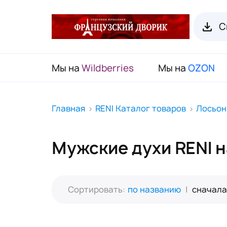
С
Мы на
Wildberries
Мы на
OZON
RENI Каталог товаров
Главная
RENI Каталог товаров
Лосьон
Флаконы для духов RENI
Мужские духи RENI н
Органайзеры для пробников
Наборы декоративной косметики
(Подарочный чемодан)
Сортировать:
по названию
|
сначала
Карнавальные маски