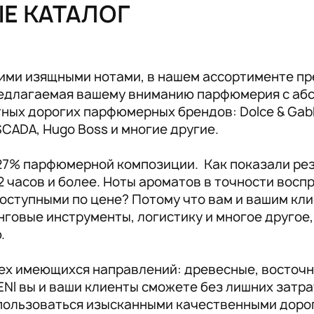
ЫЕ КАТАЛОГ
Аксессуары RENI
19
ими изящными нотами, в нашем ассортименте пр
предлагаемая вашему вниманию парфюмерия с аб
ых дорогих парфюмерных брендов: Dolce & Gabban
ESCADA, Hugo Boss и многие другие.
 27% парфюмерной композиции. Как показали ре
2 часов и более. Ноты ароматов в точности вос
оступными по цене? Потому что вам и вашим кли
инговые инструменты, логистику и многое другое
ю.
сех имеющихся направлений: древесные, восточн
NI вы и ваши клиенты сможете без лишних затр
пользоваться изысканными качественными доро