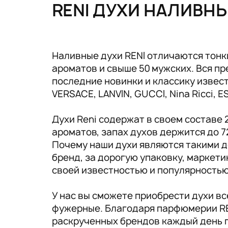
Tовары для маркетплейсов
RENI ДУХИ НАЛИВН
Дезинфекция и стерилизация
Парикмахерские и салоны красоты
Наливные духи RENI отличаются тонк
ароматов и свыше 50 мужских. Вся 
Расходники и хозтовары.
последние новинки и классику известн
VERSACE, LANVIN, GUCCI, Nina Ricci, 
Духи Reni содержат в своем составе
ароматов, запах духов держится до 7
Почему наши духи являются такими д
бренд, за дорогую упаковку, маркет
своей известностью и популярность
У нас вы сможете приобрести духи в
фужерные. Благодаря парфюмерии RE
раскрученных брендов каждый день 