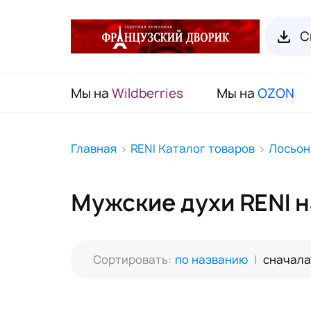
С
Мы на
Wildberries
Мы на
OZON
RENI Каталог товаров
Главная
RENI Каталог товаров
Лосьон
Флаконы для духов RENI
Мужские духи RENI 
Органайзеры для пробников
Наборы декоративной косметики
(Подарочный чемодан)
Сортировать:
по названию
|
сначала
Карнавальные маски