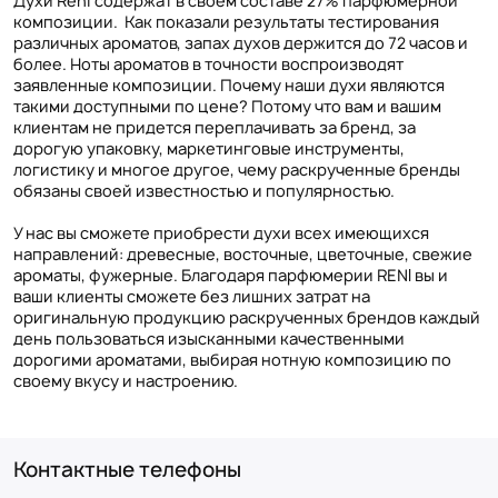
Духи Reni содержат в своем составе 27% парфюмерной
композиции. Как показали результаты тестирования
различных ароматов, запах духов держится до 72 часов и
более. Ноты ароматов в точности воспроизводят
заявленные композиции. Почему наши духи являются
такими доступными по цене? Потому что вам и вашим
клиентам не придется переплачивать за бренд, за
дорогую упаковку, маркетинговые инструменты,
логистику и многое другое, чему раскрученные бренды
обязаны своей известностью и популярностью.
У нас вы сможете приобрести духи всех имеющихся
направлений: древесные, восточные, цветочные, свежие
ароматы, фужерные. Благодаря парфюмерии RENI вы и
ваши клиенты сможете без лишних затрат на
оригинальную продукцию раскрученных брендов каждый
день пользоваться изысканными качественными
дорогими ароматами, выбирая нотную композицию по
своему вкусу и настроению.
Контактные телефоны