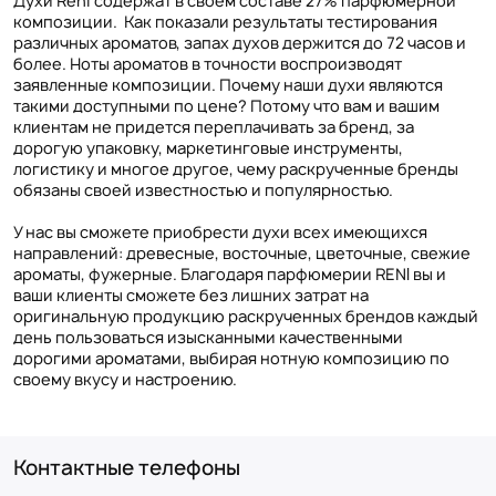
Духи Reni содержат в своем составе 27% парфюмерной
композиции. Как показали результаты тестирования
различных ароматов, запах духов держится до 72 часов и
более. Ноты ароматов в точности воспроизводят
заявленные композиции. Почему наши духи являются
такими доступными по цене? Потому что вам и вашим
клиентам не придется переплачивать за бренд, за
дорогую упаковку, маркетинговые инструменты,
логистику и многое другое, чему раскрученные бренды
обязаны своей известностью и популярностью.
У нас вы сможете приобрести духи всех имеющихся
направлений: древесные, восточные, цветочные, свежие
ароматы, фужерные. Благодаря парфюмерии RENI вы и
ваши клиенты сможете без лишних затрат на
оригинальную продукцию раскрученных брендов каждый
день пользоваться изысканными качественными
дорогими ароматами, выбирая нотную композицию по
своему вкусу и настроению.
Контактные телефоны